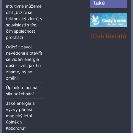
také
Intuitivně můžeme
cítit „blížící se
tektonický zlom“, v
souvislosti s tím,
čím společnost
prochází
Odložit závoj
nevědomí a otevřít
se vidění energie
duší – svět, jak ho
známe, by se
změnil
Úplněk a mocná
síla požehnání
Jaké energie a
výzvy přináší
magický letní
úplněk v
Kozorohu?