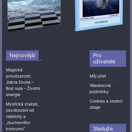
Nejnovější
Pro
uživatele
Magická
provázanost:
Můj účet
Jiskra života –
Všeobecné
Bod nula – Životní
podmínky
energie
Cookies a osobní
Mystická zralost,
údaje
osvobození od
nejistoty a
„duchovního
Sledujte
konzumu“