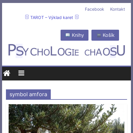
Facebook
Kontakt
TAROT – Výklad karet
Knihy
Košík
symbol amfora