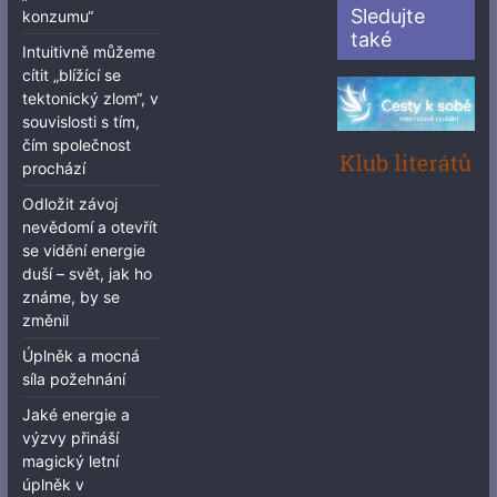
Sledujte
konzumu“
také
Intuitivně můžeme
cítit „blížící se
tektonický zlom“, v
souvislosti s tím,
čím společnost
prochází
Odložit závoj
nevědomí a otevřít
se vidění energie
duší – svět, jak ho
známe, by se
změnil
Úplněk a mocná
síla požehnání
Jaké energie a
výzvy přináší
magický letní
úplněk v