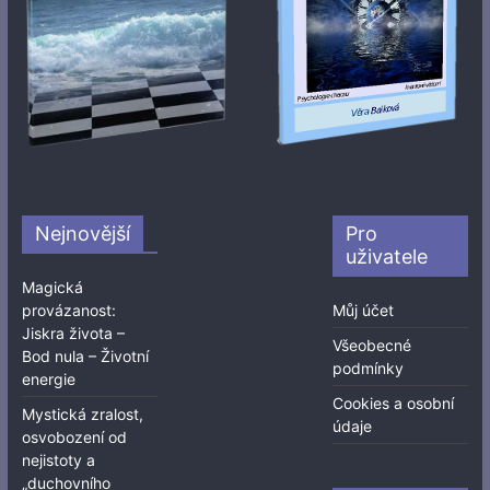
Nejnovější
Pro
uživatele
Magická
provázanost:
Můj účet
Jiskra života –
Všeobecné
Bod nula – Životní
podmínky
energie
Cookies a osobní
Mystická zralost,
údaje
osvobození od
nejistoty a
„duchovního