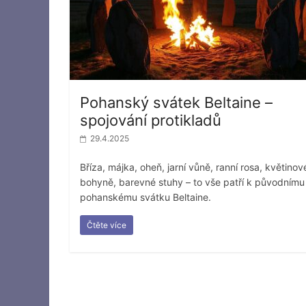
Pohanský svátek Beltaine –
spojování protikladů
29.4.2025
Bříza, májka, oheň, jarní vůně, ranní rosa, květinov
bohyně, barevné stuhy – to vše patří k původnímu
pohanskému svátku Beltaine.
Čtěte více