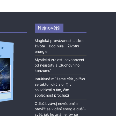
Nejnovější
Magická provázanost: Jiskra
života – Bod nula – Životní
energie
Mystická zralost, osvobození
od nejistoty a „duchovního
konzumu“
Intuitivně můžeme cítit „blížící
se tektonický zlom“, v
souvislosti s tím, čím
společnost prochází
Odložit závoj nevědomí a
otevřít se vidění energie duší –
svět, jak ho známe, by se