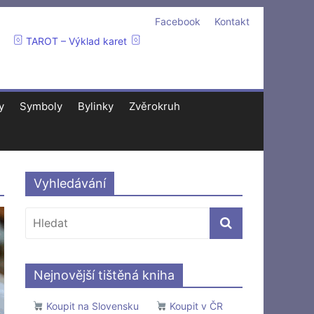
Facebook
Kontakt
TAROT – Výklad karet
y
Symboly
Bylinky
Zvěrokruh
Vyhledávání
Nejnovější tištěná kniha
Koupit na Slovensku
Koupit v ČR