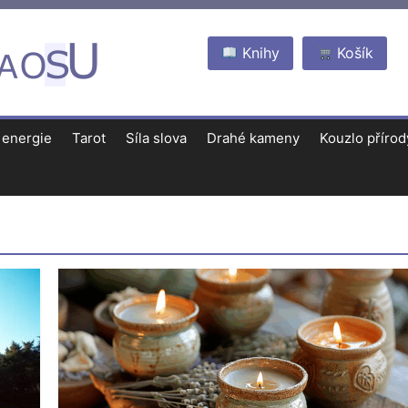
Knihy
Košík
 energie
Tarot
Síla slova
Drahé kameny
Kouzlo přírod