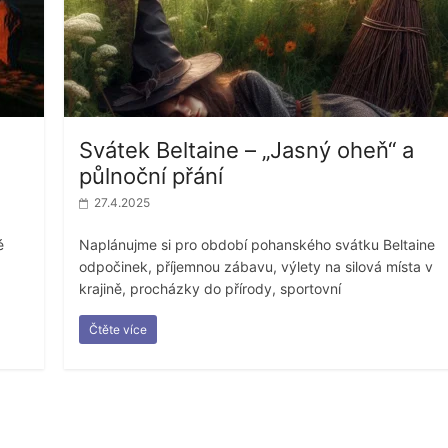
Svátek Beltaine – „Jasný oheň“ a
půlnoční přání
27.4.2025
é
Naplánujme si pro období pohanského svátku Beltaine
odpočinek, příjemnou zábavu, výlety na silová místa v
krajině, procházky do přírody, sportovní
Čtěte více