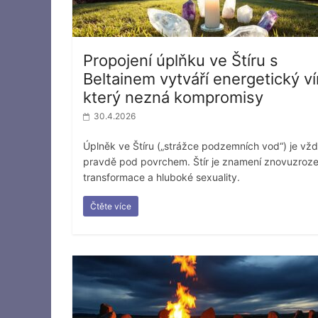
Propojení úplňku ve Štíru s
Beltainem vytváří energetický vír
který nezná kompromisy
30.4.2026
Úplněk ve Štíru („strážce podzemních vod“) je vžd
pravdě pod povrchem. Štír je znamení znovuzroze
transformace a hluboké sexuality.
Čtěte více