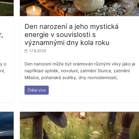
Den narození a jeho mystická
,
energie v souvislosti s
významnými dny kola roku
17.8.2025
y o
Den narození může být orámován různými vlivy jako je
ní,
například úplněk, novoluní, zatmění Slunce, zatmění
Měsíce, pohanské svátky, dny rovnodennosti,
Čtěte více