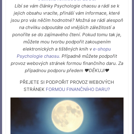
Líbí se vám články Psychologie chaosu a rádi se k
jejich obsahu vracíte, přináší vám informace, které
jsou pro vás něčím hodnotné? Možná se rádi alespoň
na chvilku odpoutáte od vnějších záležitostí a
ponoříte se do zajímavého čtení. Pokud tomu tak je,
můžete mou tvorbu podpořit zakoupením
elektronických a tištěných knih v
e-shopu
Psychologie chaosu
.
Případně můžete podpořit
provoz webových stránek formou finančního daru. Za
případnou podporu předem ♥DĚKUJI♥
PŘEJETE SI PODPOŘIT PROVOZ WEBOVÝCH
STRÁNEK
FORMOU FINANČNÍHO DARU
?