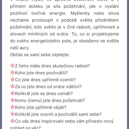
přímém doteku je síla požehnání, jde o vyslání
pozitivní tvořivé energie. Myšlenky nebo slova
necháme prostoupit v podobě světla předmětem
požehnání, toto světlo je v čiré radosti, upřímnosti a
slovech míněných od srdce. To, co si projektujeme
do svého energetického pole, je obsaženo ve světle
naší aury.
Občas se sami sebe zeptejte:
Z čeho máte dnes skutečnou radost?
Koho jste dnes pochválili?
Co jste dnes upřímně ocenili?
Za co jste dnes od srdce vděční?
Kolikrát jste se dnes usmáli?
Komu (čemu) jste dnes požehnali?
Koho jste upřímně objali?
Kolikrát jste ocenili a pochválili sami sebe?
Co vás dnes inspirovalo nebo vám přineslo nový
pohled na věc?