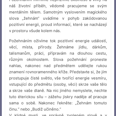
náš životní příběh, vědomě pracujeme se svým
mentálním tělem. Samotným vyslovením magického
slova „žehnám“ uvádíme v pohyb zakódovanou
pozitivní energii, proud informací, které se nacházejí
v prostoru všude kolem nás.
Požehnáním oživíme tok pozitivní energie událostí,
věcí, místa, přírody. Žehnáme jídlu, dárkům,
talismanům, práci, přípravám na dlouhou cestu,
různým okolnostem. Slova požehnání proneste
nahlas, nakonec nad předmětem udělejte rukou
znamení rovnoramenného kříže. Představte si, že jím
prostupuje čisté světlo, vše tvořící energie vesmíru,
vstupující do předmětu (osoby, věci) skrze vaše tělo
a skrze vaše dlaně. Na nic jiného nemyslete, nechte
tuto éterickou sílu – zážehu jiskry naděje ať pracuje
sama o sobě. Nakonec řekněte: „Žehnám tomuto
činu.“ nebo „Budiž učiněno.“
V klidné mysli, ve správně zvoleném slově a v