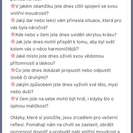
V jakém okamžiku jste dnes cítili spojení se svou
vnitřní moudrostí?
Jaký dar nebo lekci vám přinesla situace, která pro
vás byla náročná?
Kde nebo v čem jste dnes uviděli skrytou krásu?
Jak jste dnes mohli přispět k tomu, aby byl svět
kolem vás o něco harmoničtější?
Jaké místo jste dnes oživili svou vědomou
přítomností a láskou?
Co jste dnes dokázali propustit nebo odpustit
(sobě či druhým)?
Jakým způsobem jste dnes vyživili své tělo, mysl
nebo duši?
V čem jste na sebe mohli být hrdí, i kdyby šlo o
úplnou maličkost?
Otázky, které si položíte, jsou zrcadlem pro večerní
reflexi. Pomáhají nám na chvíli se zastavit, obrátit
pozornost dovnitř a probudit naši vnitřní moudrost a