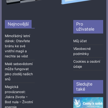
Nejnovější
Pro
uživatele
Mimořádný letní
dárek: Otevřete
Můj účet
bránu ke své
Všeobecné
vnitřní magii a
podmínky
nechte se vést
Cookies a osobní
Malé sebevědomí
údaje
může fungovat
jako zloděj našich
snů
Sledujte
Magická
také
provázanost:
Jiskra života –
Bod nula – Životní
energie