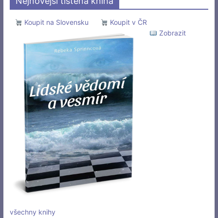
Nejnovější tištěná kniha
Koupit na Slovensku
Koupit v ČR
Zobrazit
všechny knihy