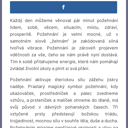
Každý den můžeme věnovat pár minut požehnání
lidem, sobě, věcem, situacím, místu, zdraví,
prosperitě. Požehnání je velmi mocné, už v
samotném slově „žehnám“ je zakódovaná silná
tvořivá vibrace. Požehnání je zároveň projevem
vděčnosti za vše, čeho se nám právě nyní dostává.
Tím k sobě přitahujeme energie, které nám pomáhají
zvládat životní úkoly a plnit si svá přání.
Požehnání aktivuje éterickou sílu zážehu jiskry
naděje. Prastarý magický symbol požehnání, kdy
ukazováček, prostředníček a palec zvedneme
vzhůru, a prsteníček a malíček ohneme do dlaně, má
svůj původ v dávných pohanských časech. Tři
vztyčené prsty představují božskou triádu,
trojjedinost, mocnou sílu v souhře těla, duše a ducha.
Požehnáním mírníme nepříznivé okolnosti a vlivy na