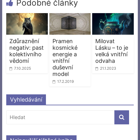
Podobné články
Zdůraznění
Pramen
Milovat
negativ: past
kosmické
Lásku – to je
kolektivního
energie a
velká vnitřní
vědomí
vnitřní
odvaha
duševní
7.10.2025
21.1.2023
model
17.2.2019
Vyhledávání