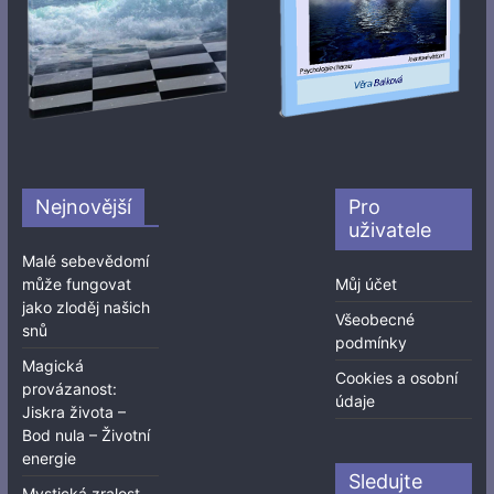
Nejnovější
Pro
uživatele
Malé sebevědomí
může fungovat
Můj účet
jako zloděj našich
Všeobecné
snů
podmínky
Magická
Cookies a osobní
provázanost:
údaje
Jiskra života –
Bod nula – Životní
energie
Sledujte
Mystická zralost,