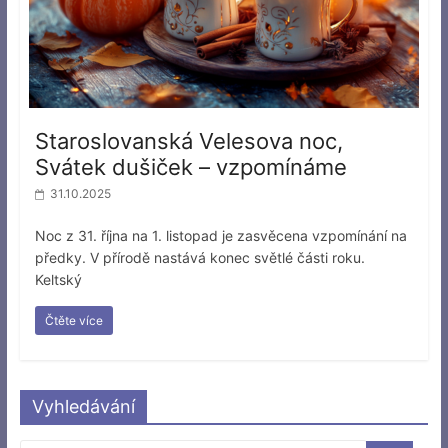
Staroslovanská Velesova noc,
Svátek dušiček – vzpomínáme
31.10.2025
Noc z 31. října na 1. listopad je zasvěcena vzpomínání na
předky. V přírodě nastává konec světlé části roku.
Keltský
Čtěte více
Vyhledávání