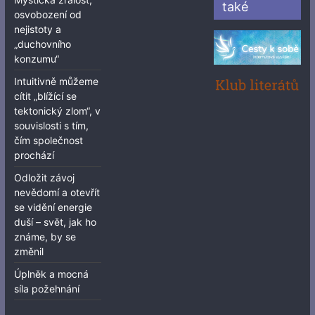
také
osvobození od
nejistoty a
„duchovního
konzumu“
Intuitivně můžeme
cítit „blížící se
tektonický zlom“, v
souvislosti s tím,
čím společnost
prochází
Odložit závoj
nevědomí a otevřít
se vidění energie
duší – svět, jak ho
známe, by se
změnil
Úplněk a mocná
síla požehnání