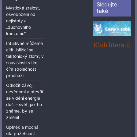
Sledujte
Mystická zralost,
také
osvobození od
nejistoty a
„duchovního
konzumu“
Intuitivně můžeme
cítit „blížící se
tektonický zlom“, v
souvislosti s tím,
čím společnost
prochází
Odložit závoj
nevědomí a otevřít
se vidění energie
duší – svět, jak ho
známe, by se
změnil
Úplněk a mocná
síla požehnání