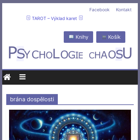
Facebook
Kontakt
TAROT – Výklad karet
Knihy
Košík
brána dospělosti