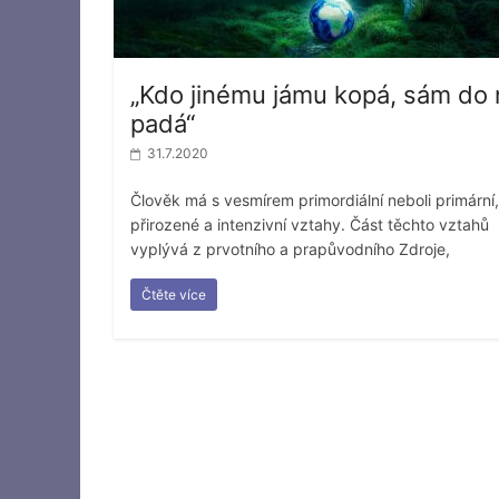
„Kdo jinému jámu kopá, sám do 
padá“
31.7.2020
Člověk má s vesmírem primordiální neboli primární,
přirozené a intenzivní vztahy. Část těchto vztahů
vyplývá z prvotního a prapůvodního Zdroje,
Čtěte více