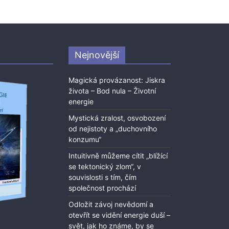
Nejnovější
Magická provázanost: Jiskra
života – Bod nula – Životní
energie
Mystická zralost, osvobození
od nejistoty a „duchovního
konzumu“
Intuitivně můžeme cítit „blížící
se tektonický zlom“, v
souvislosti s tím, čím
společnost prochází
Odložit závoj nevědomí a
otevřít se vidění energie duší –
svět, jak ho známe, by se