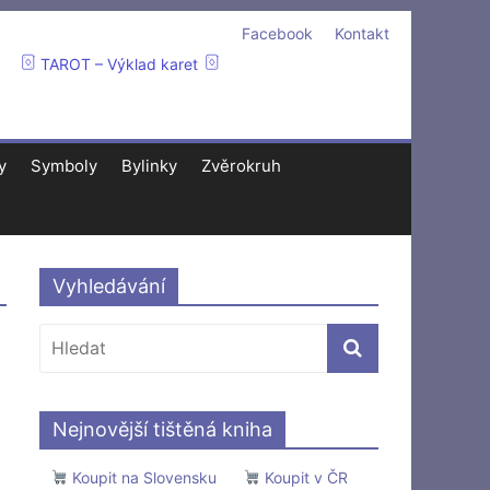
Facebook
Kontakt
TAROT – Výklad karet
y
Symboly
Bylinky
Zvěrokruh
Vyhledávání
Nejnovější tištěná kniha
Koupit na Slovensku
Koupit v ČR