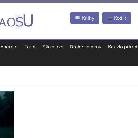
Knihy
Košík
 energie
Tarot
Síla slova
Drahé kameny
Kouzlo přírod