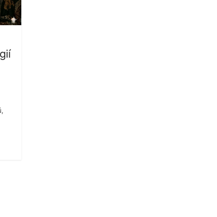
ií
ů,