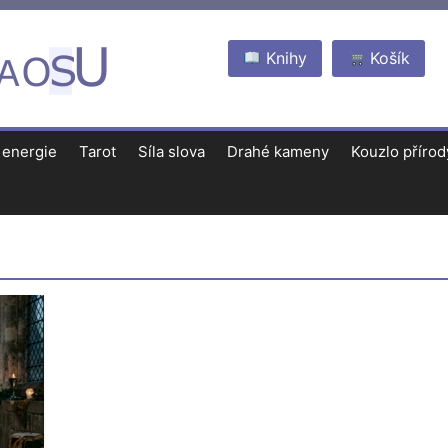
Knihy
Košík
 energie
Tarot
Síla slova
Drahé kameny
Kouzlo přírod