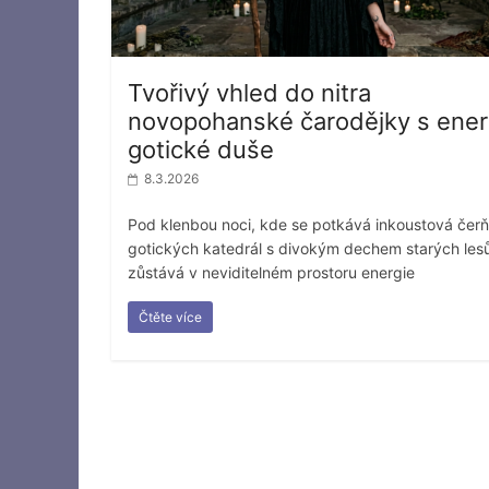
Tvořivý vhled do nitra
novopohanské čarodějky s energ
gotické duše
8.3.2026
Pod klenbou noci, kde se potkává inkoustová čerň
gotických katedrál s divokým dechem starých les
zůstává v neviditelném prostoru energie
Čtěte více