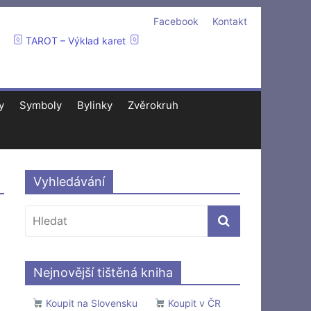
Facebook
Kontakt
TAROT – Výklad karet
y
Symboly
Bylinky
Zvěrokruh
Vyhledávání
Nejnovější tištěná kniha
Koupit na Slovensku
Koupit v ČR