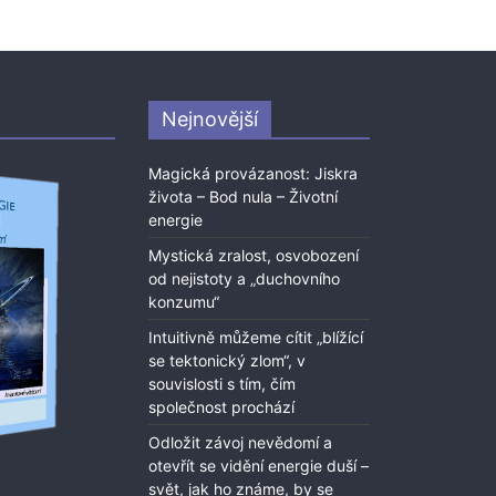
Nejnovější
Magická provázanost: Jiskra
života – Bod nula – Životní
energie
Mystická zralost, osvobození
od nejistoty a „duchovního
konzumu“
Intuitivně můžeme cítit „blížící
se tektonický zlom“, v
souvislosti s tím, čím
společnost prochází
Odložit závoj nevědomí a
otevřít se vidění energie duší –
svět, jak ho známe, by se