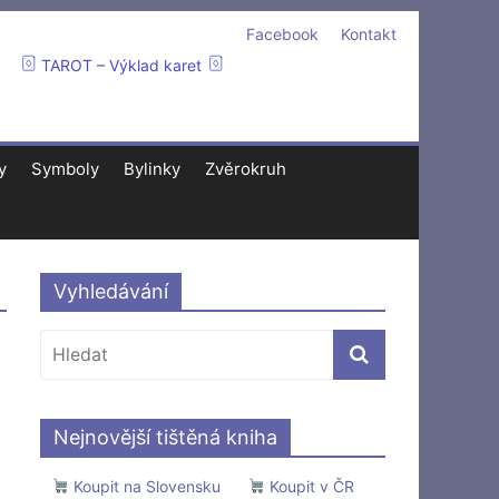
Facebook
Kontakt
TAROT – Výklad karet
y
Symboly
Bylinky
Zvěrokruh
Vyhledávání
Nejnovější tištěná kniha
Koupit na Slovensku
Koupit v ČR