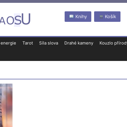
Knihy
Košík
 energie
Tarot
Síla slova
Drahé kameny
Kouzlo přírod