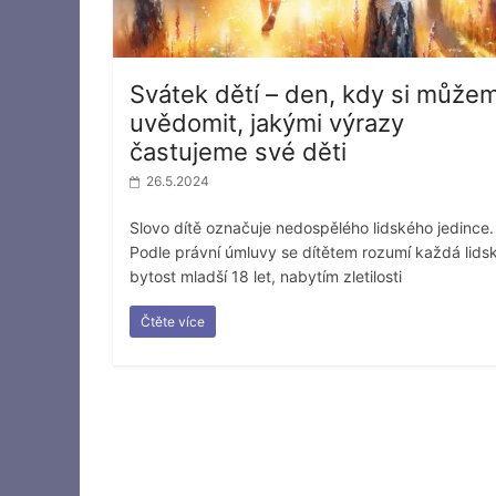
Svátek dětí – den, kdy si může
uvědomit, jakými výrazy
častujeme své děti
26.5.2024
Slovo dítě označuje nedospělého lidského jedince.
Podle právní úmluvy se dítětem rozumí každá lids
bytost mladší 18 let, nabytím zletilosti
Čtěte více