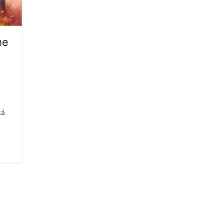
me
ká