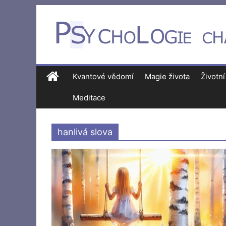
Kvantové vědomí
Magie života
Životní
Meditace
hanlivá slova