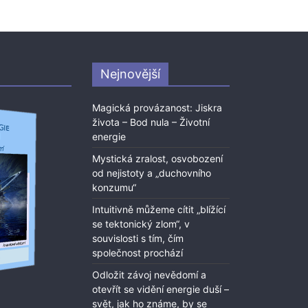
Nejnovější
Magická provázanost: Jiskra
života – Bod nula – Životní
energie
Mystická zralost, osvobození
od nejistoty a „duchovního
konzumu“
Intuitivně můžeme cítit „blížící
se tektonický zlom“, v
souvislosti s tím, čím
společnost prochází
Odložit závoj nevědomí a
otevřít se vidění energie duší –
svět, jak ho známe, by se