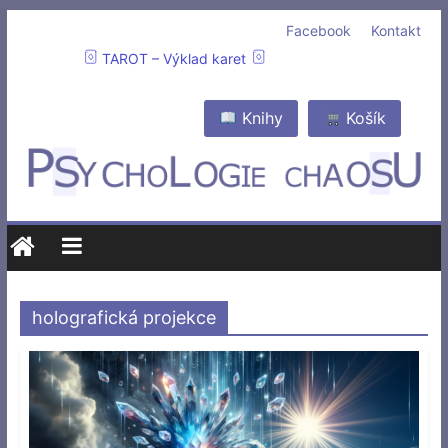
Facebook
Kontakt
TAROT – Výklad karet
Knihy
Košík
holografická projekce