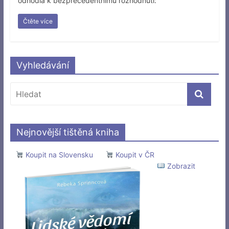
odhodlá k bezprecedentnímu rozhodnutí:
Čtěte více
Vyhledávání
Nejnovější tištěná kniha
Koupit na Slovensku
Koupit v ČR
Zobrazit