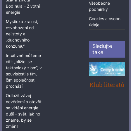
Všeobecné
Bod nula – Životní
podmínky
energie
Cookies a osobní
Mystická zralost,
údaje
osvobození od
nejistoty a
„duchovního
Sledujte
konzumu“
také
Intuitivně můžeme
cítit „blížící se
tektonický zlom“, v
souvislosti s tím,
čím společnost
prochází
Odložit závoj
nevědomí a otevřít
se vidění energie
duší – svět, jak ho
známe, by se
změnil