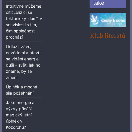
také
Intuitivně můžeme
cítit „blížící se
tektonický zlom“, v
souvislosti s tím,
čím společnost
prochází
Odložit závoj
nevědomí a otevřít
se vidění energie
duší – svět, jak ho
známe, by se
změnil
Úplněk a mocná
síla požehnání
Jaké energie a
výzvy přináší
magický letní
úplněk v
Kozorohu?