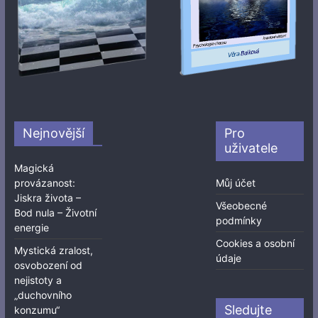
Nejnovější
Pro
uživatele
Magická
provázanost:
Můj účet
Jiskra života –
Všeobecné
Bod nula – Životní
podmínky
energie
Cookies a osobní
Mystická zralost,
údaje
osvobození od
nejistoty a
„duchovního
Sledujte
konzumu“