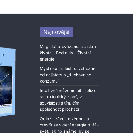
Nejnovější
Magická provázanost: Jiskra
života – Bod nula – Životní
energie
Mystická zralost, osvobození
od nejistoty a „duchovního
konzumu“
Intuitivně můžeme cítit „blížící
se tektonický zlom“, v
souvislosti s tím, čím
společnost prochází
Odložit závoj nevědomí a
otevřít se vidění energie duší –
svět, jak ho známe, by se