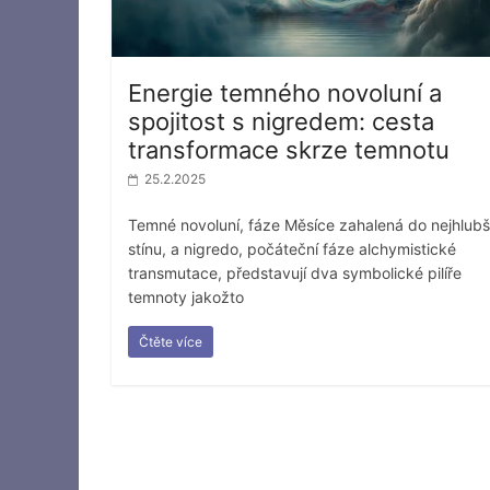
Energie temného novoluní a
spojitost s nigredem: cesta
transformace skrze temnotu
25.2.2025
Temné novoluní, fáze Měsíce zahalená do nejhlubš
stínu, a nigredo, počáteční fáze alchymistické
transmutace, představují dva symbolické pilíře
temnoty jakožto
Čtěte více