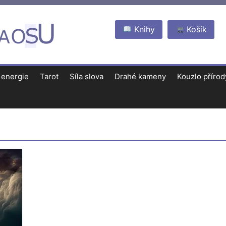
Knihy
Košík
 energie
Tarot
Síla slova
Drahé kameny
Kouzlo přírod