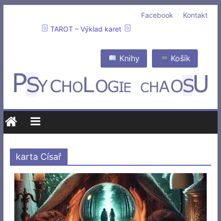
Facebook
Kontakt
TAROT – Výklad karet
Knihy
Košík
karta Císař