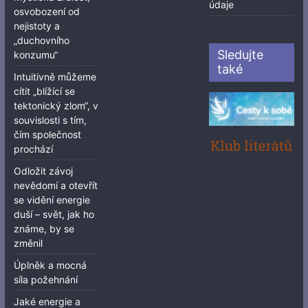
údaje
osvobození od
nejistoty a
„duchovního
Sledujte
konzumu“
také
Intuitivně můžeme
cítit „blížící se
tektonický zlom“, v
souvislosti s tím,
čím společnost
prochází
Odložit závoj
nevědomí a otevřít
se vidění energie
duší – svět, jak ho
známe, by se
změnil
Úplněk a mocná
síla požehnání
Jaké energie a