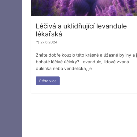
Léčivá a uklidňující levandule
lékařská
27.6.2024
Znáte dobře kouzlo této krásné a úžasné byliny a j
bohaté léčivé účinky? Levandule, lidově zvaná
dulenka nebo vendelička, je
Čtěte více