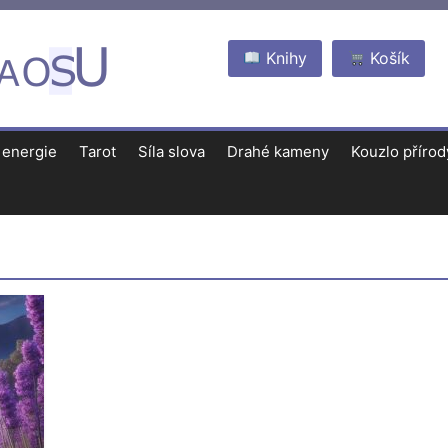
Knihy
Košík
 energie
Tarot
Síla slova
Drahé kameny
Kouzlo přírod