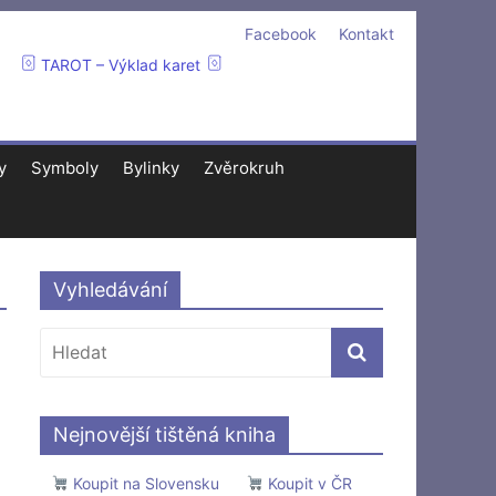
Facebook
Kontakt
TAROT – Výklad karet
y
Symboly
Bylinky
Zvěrokruh
Vyhledávání
Nejnovější tištěná kniha
Koupit na Slovensku
Koupit v ČR