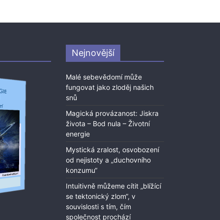
Nejnovější
Malé sebevědomí může
fungovat jako zloděj našich
snů
Magická provázanost: Jiskra
života – Bod nula – Životní
energie
Mystická zralost, osvobození
od nejistoty a „duchovního
konzumu“
Intuitivně můžeme cítit „blížící
se tektonický zlom“, v
souvislosti s tím, čím
společnost prochází