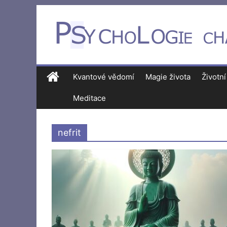
Kvantové vědomí
Magie života
Životní
Meditace
nefrit