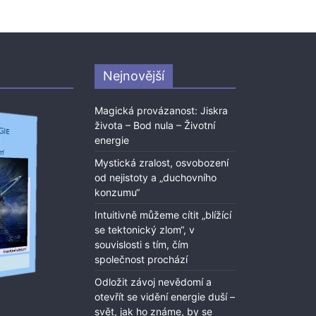
Nejnovější
Magická provázanost: Jiskra
života – Bod nula – Životní
energie
Mystická zralost, osvobození
od nejistoty a „duchovního
konzumu“
Intuitivně můžeme cítit „blížící
se tektonický zlom“, v
souvislosti s tím, čím
společnost prochází
Odložit závoj nevědomí a
otevřít se vidění energie duší –
svět, jak ho známe, by se