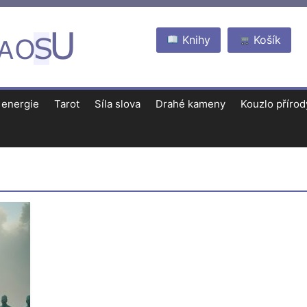
Knihy
Košík
 energie
Tarot
Síla slova
Drahé kameny
Kouzlo přírod