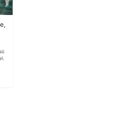
e,
álů
ií,