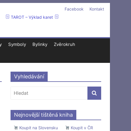
Facebook
Kontakt
TAROT – Výklad karet
y
Symboly
Bylinky
Zvěrokruh
Vyhledávání
Nejnovější tištěná kniha
Koupit na Slovensku
Koupit v ČR