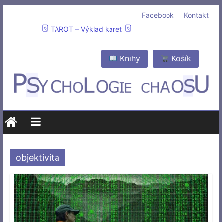
Facebook
Kontakt
TAROT – Výklad karet
Knihy
Košík
objektivita