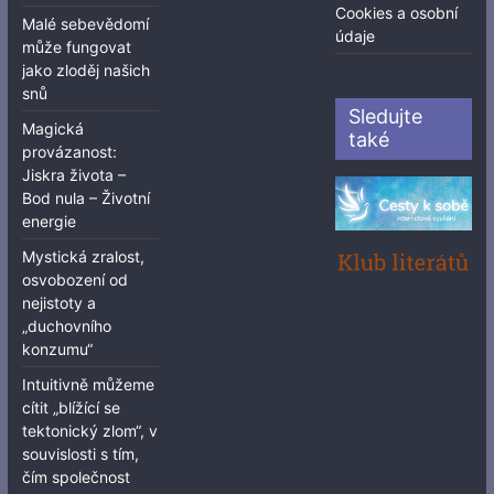
Cookies a osobní
Malé sebevědomí
údaje
může fungovat
jako zloděj našich
snů
Sledujte
Magická
také
provázanost:
Jiskra života –
Bod nula – Životní
energie
Mystická zralost,
osvobození od
nejistoty a
„duchovního
konzumu“
Intuitivně můžeme
cítit „blížící se
tektonický zlom“, v
souvislosti s tím,
čím společnost