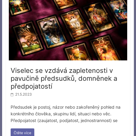
Viselec se vzdává zapletenosti v
pavučině předsudků, domněnek a
předpojatostí
21.5.2023
Předsudek je postoj, názor nebo zakořeněný pohled na
konkrétního člověka, skupinu lidí, situaci nebo věc.
Předpojatost (zaujatost, podjatost, jednostrannost) se
Čtěte více