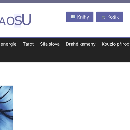
Knihy
Košík
 energie
Tarot
Síla slova
Drahé kameny
Kouzlo přírod