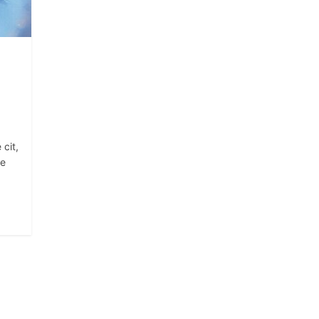
 cit,
ce