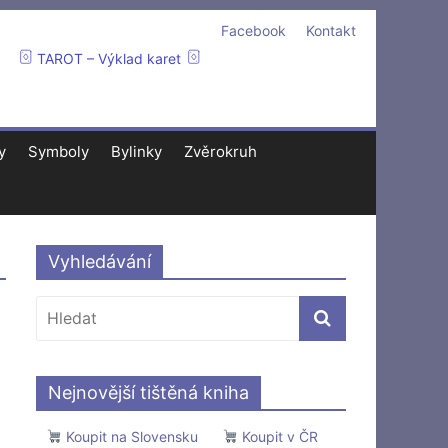
Facebook
Kontakt
TAROT – Výklad karet
y
Symboly
Bylinky
Zvěrokruh
Vyhledávání
Nejnovější tištěná kniha
Koupit na Slovensku
Koupit v ČR