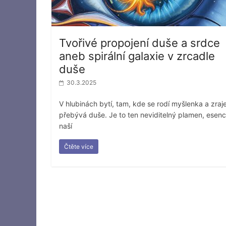
Tvořivé propojení duše a srdce
aneb spirální galaxie v zrcadle
duše
30.3.2025
V hlubinách bytí, tam, kde se rodí myšlenka a zraje
přebývá duše. Je to ten neviditelný plamen, esen
naší
Čtěte více