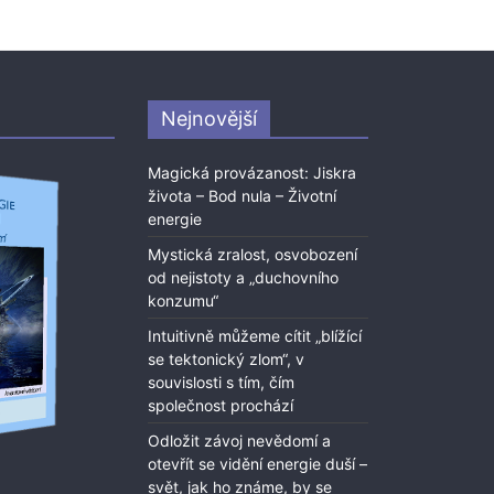
Nejnovější
Magická provázanost: Jiskra
života – Bod nula – Životní
energie
Mystická zralost, osvobození
od nejistoty a „duchovního
konzumu“
Intuitivně můžeme cítit „blížící
se tektonický zlom“, v
souvislosti s tím, čím
společnost prochází
Odložit závoj nevědomí a
otevřít se vidění energie duší –
svět, jak ho známe, by se