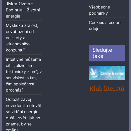
Jiskra života –
Všeobecné
Bod nula – Životní
podmínky
energie
Cookies a osobní
Mystická zralost,
údaje
osvobození od
nejistoty a
„duchovního
Sledujte
konzumu“
také
Intuitivně můžeme
cítit „blížící se
tektonický zlom“, v
souvislosti s tím,
čím společnost
prochází
Odložit závoj
nevědomí a otevřít
se vidění energie
duší – svět, jak ho
známe, by se
změnil