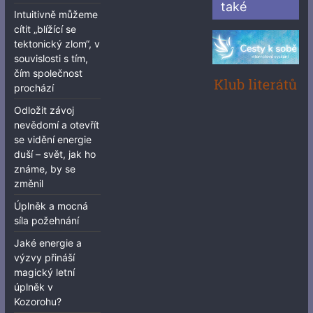
také
Intuitivně můžeme
cítit „blížící se
tektonický zlom“, v
souvislosti s tím,
čím společnost
prochází
Odložit závoj
nevědomí a otevřít
se vidění energie
duší – svět, jak ho
známe, by se
změnil
Úplněk a mocná
síla požehnání
Jaké energie a
výzvy přináší
magický letní
úplněk v
Kozorohu?