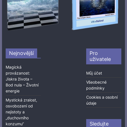
Nejnovější
Pro
uživatele
Magická
provázanost:
Můj účet
Jiskra života –
Všeobecné
Bod nula – Životní
podmínky
energie
Cookies a osobní
Mystická zralost,
údaje
osvobození od
nejistoty a
„duchovního
Sledujte
konzumu“