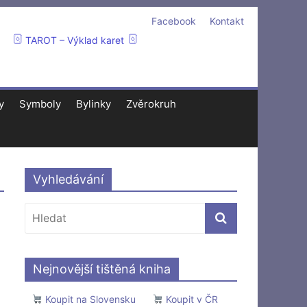
Facebook
Kontakt
TAROT – Výklad karet
y
Symboly
Bylinky
Zvěrokruh
Vyhledávání
Nejnovější tištěná kniha
Koupit na Slovensku
Koupit v ČR