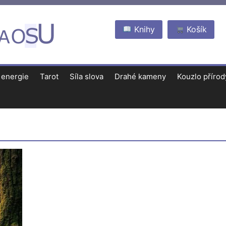
Knihy
Košík
 energie
Tarot
Síla slova
Drahé kameny
Kouzlo přírod