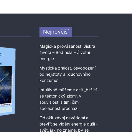
Nejnovější
Magická provázanost: Jiskra
života – Bod nula – Životní
energie
Mystická zralost, osvobození
od nejistoty a „duchovního
konzumu“
Intuitivně můžeme cítit „blížící
se tektonický zlom“, v
souvislosti s tím, čím
společnost prochází
Odložit závoj nevědomí a
otevřít se vidění energie duší –
svět, jak ho známe, by se