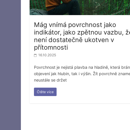
Mág vnímá povrchnost jako
indikátor, jako zpětnou vazbu, ž
není dostatečně ukotven v
přítomnosti
16.10.2025
Povrchnost je nejistá plavba na hladině, která brán
objevení jak hlubin, tak i výšin. Žít povrchně znam
neustále se držet
Čtěte více