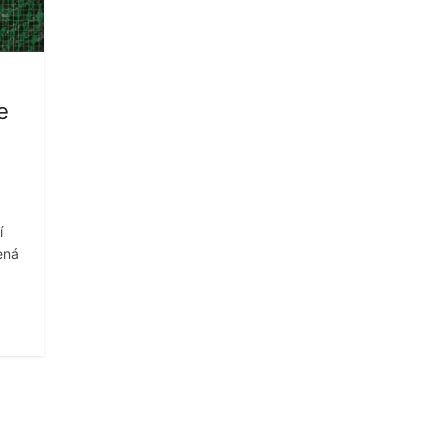
e
í
ená