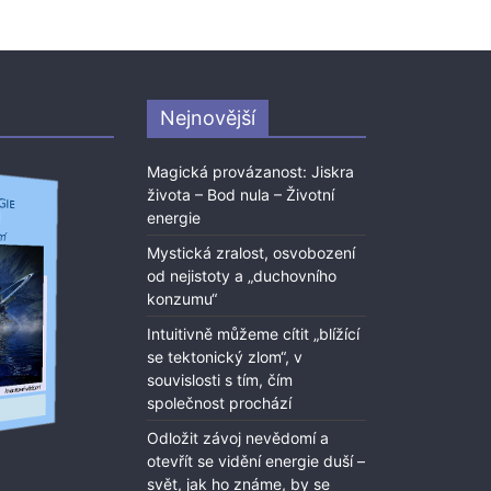
Nejnovější
Magická provázanost: Jiskra
života – Bod nula – Životní
energie
Mystická zralost, osvobození
od nejistoty a „duchovního
konzumu“
Intuitivně můžeme cítit „blížící
se tektonický zlom“, v
souvislosti s tím, čím
společnost prochází
Odložit závoj nevědomí a
otevřít se vidění energie duší –
svět, jak ho známe, by se