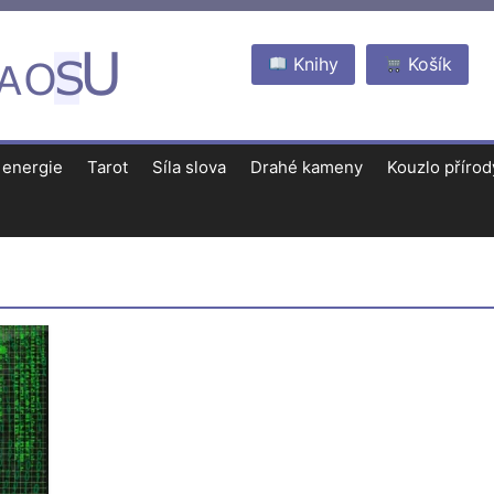
Knihy
Košík
 energie
Tarot
Síla slova
Drahé kameny
Kouzlo přírod