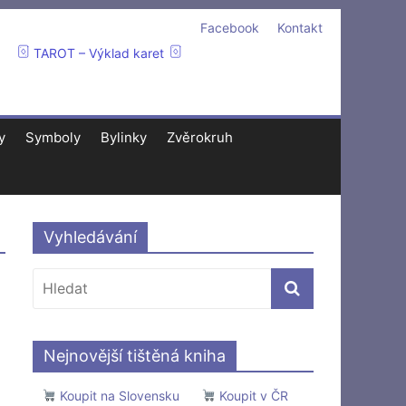
Facebook
Kontakt
TAROT – Výklad karet
y
Symboly
Bylinky
Zvěrokruh
Vyhledávání
Nejnovější tištěná kniha
Koupit na Slovensku
Koupit v ČR