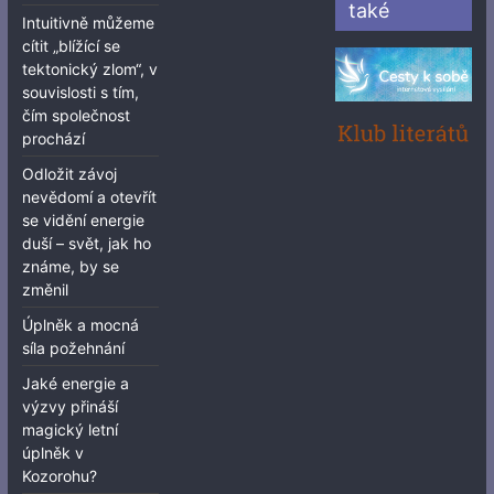
také
Intuitivně můžeme
cítit „blížící se
tektonický zlom“, v
souvislosti s tím,
čím společnost
prochází
Odložit závoj
nevědomí a otevřít
se vidění energie
duší – svět, jak ho
známe, by se
změnil
Úplněk a mocná
síla požehnání
Jaké energie a
výzvy přináší
magický letní
úplněk v
Kozorohu?