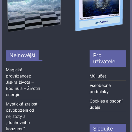
Nejnovější
Pro
uživatele
Magická
provázanost:
Můj účet
Jiskra života –
Všeobecné
Bod nula – Životní
podmínky
energie
Cookies a osobní
Mystická zralost,
údaje
osvobození od
nejistoty a
„duchovního
Sledujte
konzumu“