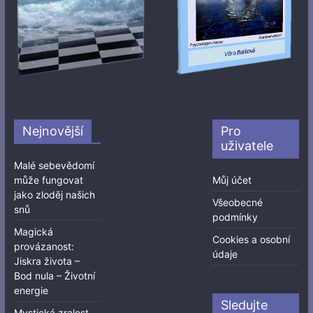
Nejnovější
Pro
uživatele
Malé sebevědomí
může fungovat
Můj účet
jako zloděj našich
Všeobecné
snů
podmínky
Magická
Cookies a osobní
provázanost:
údaje
Jiskra života –
Bod nula – Životní
energie
Sledujte
Mystická zralost,