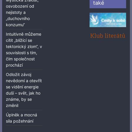
také
osvobození od
nejistoty a
„duchovního
konzumu“
Intuitivně můžeme
cítit „blížící se
tektonický zlom“, v
souvislosti s tím,
čím společnost
prochází
Odložit závoj
nevědomí a otevřít
se vidění energie
duší – svět, jak ho
známe, by se
změnil
Úplněk a mocná
síla požehnání