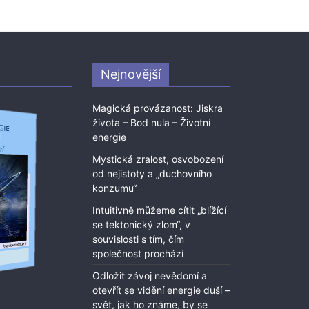
Nejnovější
Magická provázanost: Jiskra
života – Bod nula – Životní
energie
Mystická zralost, osvobození
od nejistoty a „duchovního
konzumu“
Intuitivně můžeme cítit „blížící
se tektonický zlom“, v
souvislosti s tím, čím
společnost prochází
Odložit závoj nevědomí a
otevřít se vidění energie duší –
svět, jak ho známe, by se