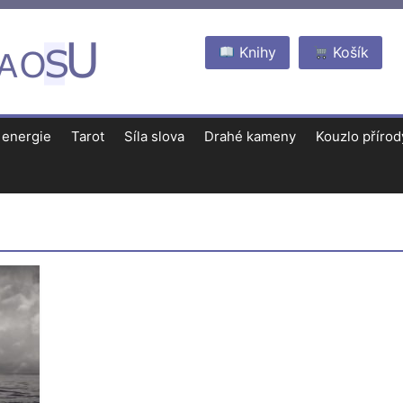
Knihy
Košík
 energie
Tarot
Síla slova
Drahé kameny
Kouzlo přírod