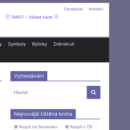
Facebook
Kontakt
TAROT – Výklad karet
y
Symboly
Bylinky
Zvěrokruh
Vyhledávání
Nejnovější tištěná kniha
Koupit na Slovensku
Koupit v ČR