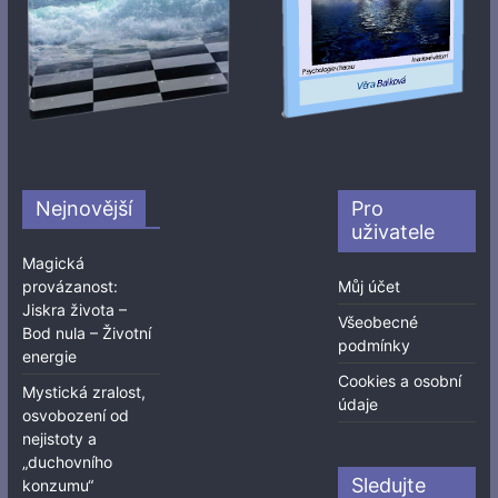
Nejnovější
Pro
uživatele
Magická
provázanost:
Můj účet
Jiskra života –
Všeobecné
Bod nula – Životní
podmínky
energie
Cookies a osobní
Mystická zralost,
údaje
osvobození od
nejistoty a
„duchovního
Sledujte
konzumu“