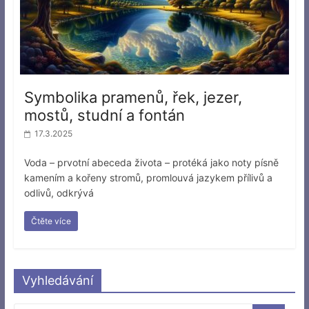
Symbolika pramenů, řek, jezer,
mostů, studní a fontán
17.3.2025
Voda – prvotní abeceda života – protéká jako noty písně
kamením a kořeny stromů, promlouvá jazykem přílivů a
odlivů, odkrývá
Čtěte více
Vyhledávání