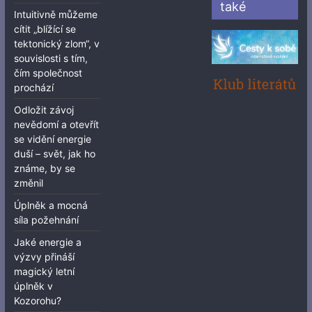
také
Intuitivně můžeme
cítit „blížící se
tektonický zlom“, v
souvislosti s tím,
čím společnost
prochází
Odložit závoj
nevědomí a otevřít
se vidění energie
duší – svět, jak ho
známe, by se
změnil
Úplněk a mocná
síla požehnání
Jaké energie a
výzvy přináší
magický letní
úplněk v
Kozorohu?