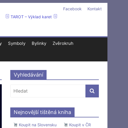
Facebook
Kontakt
TAROT – Výklad karet
y
Symboly
Bylinky
Zvěrokruh
Vyhledávání
Nejnovější tištěná kniha
Koupit na Slovensku
Koupit v ČR