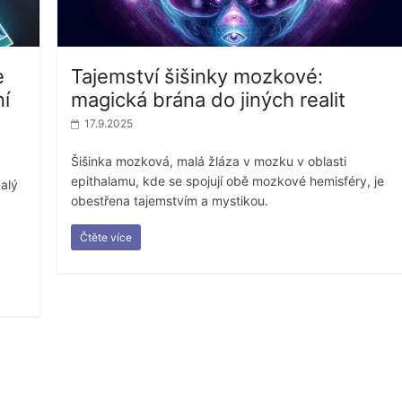
e
Tajemství šišinky mozkové:
ní
magická brána do jiných realit
17.9.2025
Šišinka mozková, malá žláza v mozku v oblasti
epithalamu, kde se spojují obě mozkové hemisféry, je
alý
obestřena tajemstvím a mystikou.
Čtěte více