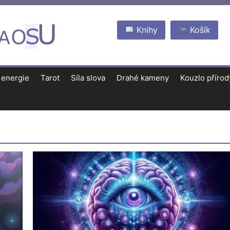
Knihy
Košík
 energie
Tarot
Síla slova
Drahé kameny
Kouzlo přírod