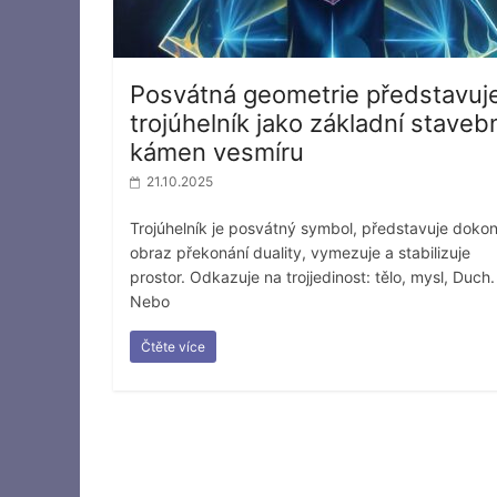
Posvátná geometrie představuj
trojúhelník jako základní staveb
kámen vesmíru
21.10.2025
Trojúhelník je posvátný symbol, představuje dokon
obraz překonání duality, vymezuje a stabilizuje
prostor. Odkazuje na trojjedinost: tělo, mysl, Duch.
Nebo
Čtěte více