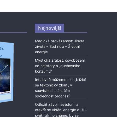
Nejnovější
Magická provázanost: Jiskra
života – Bod nula – Životní
energie
Mystická zralost, osvobození
od nejistoty a „duchovního
konzumu“
Intuitivně můžeme cítit „blížící
se tektonický zlom“, v
souvislosti s tím, čím
společnost prochází
Odložit závoj nevědomí a
otevřít se vidění energie duší –
svět, jak ho známe, by se