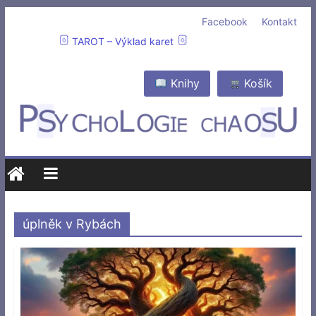
Facebook
Kontakt
TAROT – Výklad karet
Knihy
Košík
úplněk v Rybách