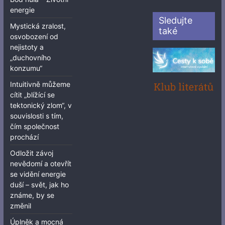
energie
Sledujte
Mystická zralost,
také
osvobození od
nejistoty a
„duchovního
konzumu“
Intuitivně můžeme
cítit „blížící se
tektonický zlom“, v
souvislosti s tím,
čím společnost
prochází
Odložit závoj
nevědomí a otevřít
se vidění energie
duší – svět, jak ho
známe, by se
změnil
Úplněk a mocná