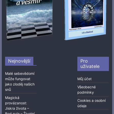
Nejnovější
Pro
uživatele
Malé sebevědomí
může fungovat
Můj účet
jako zloděj našich
Všeobecné
snů
podmínky
Magická
Cookies a osobní
provázanost:
údaje
Jiskra života –
Bod nula – Životní