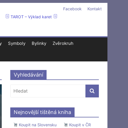
Facebook
Kontakt
TAROT – Výklad karet
y
Symboly
Bylinky
Zvěrokruh
Vyhledávání
Nejnovější tištěná kniha
Koupit na Slovensku
Koupit v ČR