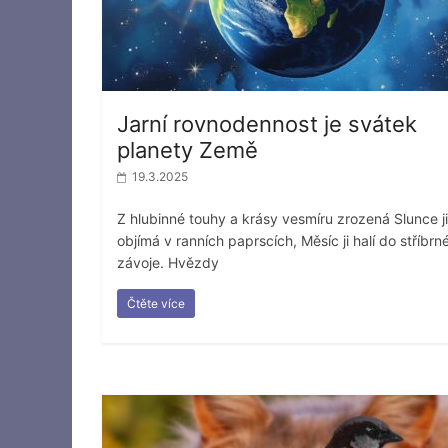
Jarní rovnodennost je svátek
planety Země
19.3.2025
Z hlubinné touhy a krásy vesmíru zrozená Slunce ji
objímá v ranních paprscích, Měsíc ji halí do stříbrn
závoje. Hvězdy
Čtěte více