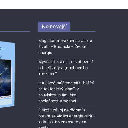
Nejnovější
Magická provázanost: Jiskra
života – Bod nula – Životní
energie
Mystická zralost, osvobození
od nejistoty a „duchovního
konzumu“
Intuitivně můžeme cítit „blížící
se tektonický zlom“, v
souvislosti s tím, čím
společnost prochází
Odložit závoj nevědomí a
otevřít se vidění energie duší –
svět, jak ho známe, by se
změnil