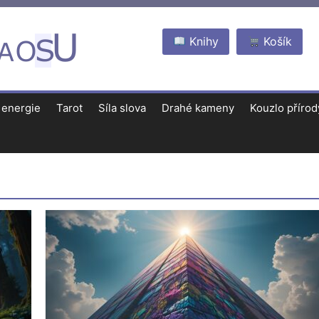
Knihy
Košík
 energie
Tarot
Síla slova
Drahé kameny
Kouzlo přírod