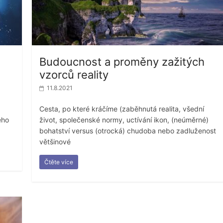
Budoucnost a proměny zažitých
vzorců reality
11.8.2021
Cesta, po které kráčíme (zaběhnutá realita, všední
ého
život, společenské normy, uctívání ikon, (neúměrné)
bohatství versus (otrocká) chudoba nebo zadluženost
většinové
Čtěte více