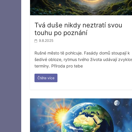
Tvá duše nikdy neztratí svou
touhu po poznání
9.8.2025
Rušné město tě pohlcuje. Fasády domů stoupají k
šedivé obloze, rytmus tvého života udávají zvyklos
termíny. Příroda pro tebe
Čtěte více