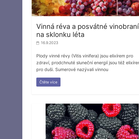
Vinná réva a posvátné vinobraní
na sklonku léta
16.9.2023
Plody vinné révy (Vitis vinifera) jsou elixírem pro
zdraví, prodchnuté sluneční energií jsou též elixír
pro duši. Sumerové nazývali vinnou
Čtěte více