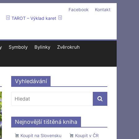
Facebook
Kontakt
TAROT – Výklad karet
y
Symboly
Bylinky
Zvěrokruh
Vyhledávání
Nejnovější tištěná kniha
Koupit na Slovensku
Koupit v ČR