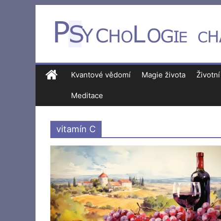
Kvantové vědomí
Magie života
Životní
Meditace
vitamín C