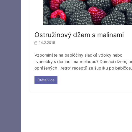
Ostružinový džem s malinami
14.2.2015
Vzpomínáte na babiččiny sladké vdolky nebo
lívanečky s domácí marmeládou? Domácí džem, p
oprášených ,,retro“ receptů ze šuplíku po babičce,
Čtěte více