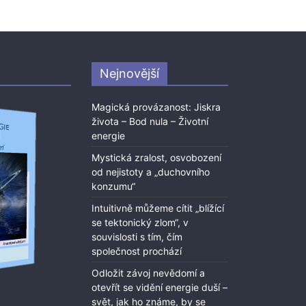
Nejnovější
Magická provázanost: Jiskra
života – Bod nula – Životní
energie
Mystická zralost, osvobození
od nejistoty a „duchovního
konzumu“
Intuitivně můžeme cítit „blížící
se tektonický zlom“, v
souvislosti s tím, čím
společnost prochází
Odložit závoj nevědomí a
otevřít se vidění energie duší –
svět, jak ho známe, by se