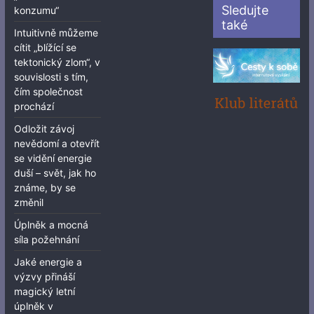
Sledujte
konzumu“
také
Intuitivně můžeme
cítit „blížící se
tektonický zlom“, v
souvislosti s tím,
čím společnost
prochází
Odložit závoj
nevědomí a otevřít
se vidění energie
duší – svět, jak ho
známe, by se
změnil
Úplněk a mocná
síla požehnání
Jaké energie a
výzvy přináší
magický letní
úplněk v