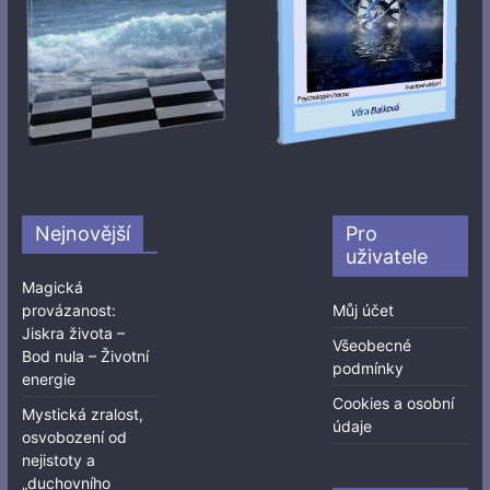
Nejnovější
Pro
uživatele
Magická
provázanost:
Můj účet
Jiskra života –
Všeobecné
Bod nula – Životní
podmínky
energie
Cookies a osobní
Mystická zralost,
údaje
osvobození od
nejistoty a
„duchovního