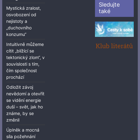
Sledujte
Mystická zralost,
také
osvobození od
nejistoty a
„duchovního
konzumu“
Intuitivně můžeme
cítit „blížící se
tektonický zlom“, v
souvislosti s tím,
čím společnost
prochází
Odložit závoj
nevědomí a otevřít
se vidění energie
duší – svět, jak ho
známe, by se
změnil
Úplněk a mocná
síla požehnání