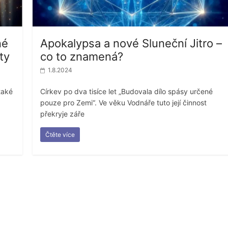
né
Apokalypsa a nové Sluneční Jitro –
ty
co to znamená?
1.8.2024
také
Církev po dva tisíce let „Budovala dílo spásy určené
pouze pro Zemi“. Ve věku Vodnáře tuto její činnost
překryje záře
Čtěte více