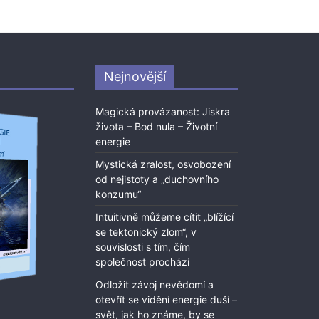
Nejnovější
Magická provázanost: Jiskra
života – Bod nula – Životní
energie
Mystická zralost, osvobození
od nejistoty a „duchovního
konzumu“
Intuitivně můžeme cítit „blížící
se tektonický zlom“, v
souvislosti s tím, čím
společnost prochází
Odložit závoj nevědomí a
otevřít se vidění energie duší –
svět, jak ho známe, by se