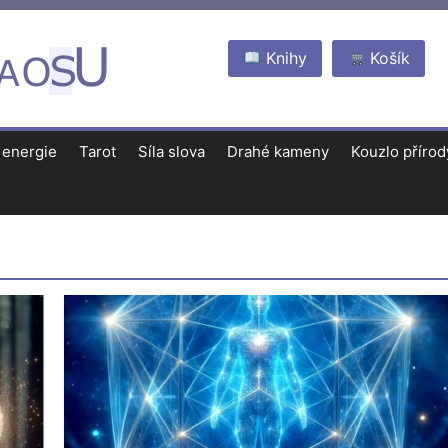
Knihy
Košík
 energie
Tarot
Síla slova
Drahé kameny
Kouzlo přírod