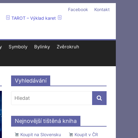
Facebook
Kontakt
TAROT – Výklad karet
y
Symboly
Bylinky
Zvěrokruh
Vyhledávání
Nejnovější tištěná kniha
Koupit na Slovensku
Koupit v ČR