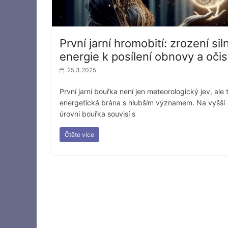
První jarní hromobití: zrození sil
energie k posílení obnovy a očis
25.3.2025
První jarní bouřka není jen meteorologický jev, ale 
energetická brána s hlubším významem. Na vyšší
úrovni bouřka souvisí s
Čtěte více