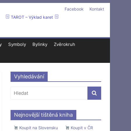
Facebook
Kontakt
TAROT – Výklad karet
y
Symboly
Bylinky
Zvěrokruh
Vyhledávání
Nejnovější tištěná kniha
Koupit na Slovensku
Koupit v ČR