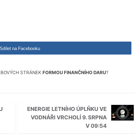
Sdílet na Facebooku
WEBOVÝCH STRÁNEK
FORMOU FINANČNÍHO DARU
?
U
ENERGIE LETNÍHO ÚPLŇKU VE
VODNÁŘI VRCHOLÍ 9. SRPNA
V 09:54