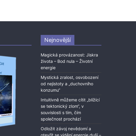
Nejnovější
Magická provázanost: Jiskra
života – Bod nula – Životní
energie
Mystická zralost, osvobození
od nejistoty a „duchovního
konzumu“
Intuitivně můžeme cítit „blížící
se tektonický zlom“, v
souvislosti s tím, čím
společnost prochází
Odložit závoj nevědomí a
otevřít se vidění energie duší –