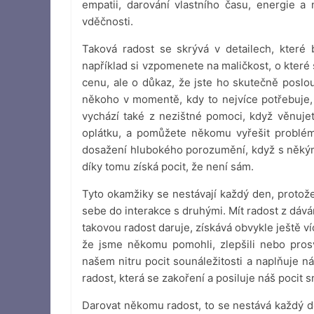
empatii, darování vlastního času, energie a 
vděčnosti.
Taková radost se skrývá v detailech, které
například si vzpomenete na maličkost, o které 
cenu, ale o důkaz, že jste ho skutečně poslouc
někoho v momentě, kdy to nejvíce potřebuje
vychází také z nezištné pomoci, když věnujet
oplátku, a pomůžete někomu vyřešit problém,
dosažení hlubokého porozumění, když s někým 
díky tomu získá pocit, že není sám.
Tyto okamžiky se nestávají každý den, protože 
sebe do interakce s druhými. Mít radost z dáv
takovou radost daruje, získává obvykle ještě ví
že jsme někomu pomohli, zlepšili nebo prosv
našem nitru pocit sounáležitosti a naplňuje 
radost, která se zakoření a posiluje náš pocit s
Darovat někomu radost, to se nestává každý de