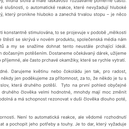
vy, vlídná slova a malé laskavosti rozdáváme poměrně často.
é slušnosti, o automatické reakce, které nevyžadují hluboké
vý, který pronikne hluboko a zanechá trvalou stopu – je něco
sti konstantně stimulována, to se projevuje v podobě „mělkosti
že štěstí se skrývá v novém produktu, společenská média nám
otů a my se snažíme dohnat tento neustále prchající ideál.
m dočasným potěšením. Dostaneme očekávaný dárek, užijeme
o příjemné, ale často prchavé okamžiky, které se rychle vytratí.
dné. Darujeme květinu nebo čokoládu jen tak, pro radost,
někdy jen poděkujeme za přítomnost, za to, že někdo je tu s
lov, která druhého potěší. Tyto na první pohled obyčejné
 druhého člověka velmi hodnotné, mnohdy mají moc změnit
 odolná a má schopnost rezonovat v duši člověka dlouho poté,
ornosti. Není to automatická reakce, ale vědomé rozhodnutí
t a pochopit jeho potřeby a touhy. Je to dar, který vyžaduje