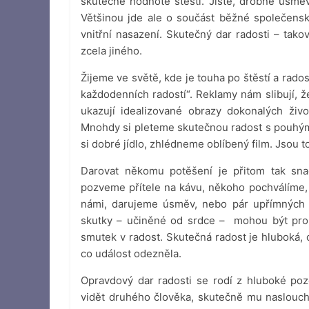
skutečné hodnotě štěstí. Jistě, drobné úsmě
Většinou jde ale o součást běžné společensk
vnitřní nasazení. Skutečný dar radosti – tako
zcela jiného.
Žijeme ve světě, kde je touha po štěstí a rado
každodenních radostí“. Reklamy nám slibují, 
ukazují idealizované obrazy dokonalých živ
Mnohdy si pleteme skutečnou radost s pouhý
si dobré jídlo, zhlédneme oblíbený film. Jsou t
Darovat někomu potěšení je přitom tak sna
pozveme přítele na kávu, někoho pochválíme, 
námi, darujeme úsměv, nebo pár upřímných s
skutky – učiněné od srdce – mohou být pro
smutek v radost. Skutečná radost je hluboká,
co událost odezněla.
Opravdový dar radosti se rodí z hluboké poz
vidět druhého člověka, skutečně mu nasloucha