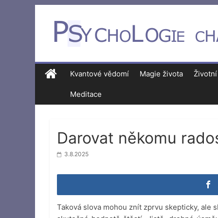
Kvantové vědomí
Magie života
Životní
Meditace
Darovat někomu rados
3.8.2025
Taková slova mohou znít zprvu skepticky, ale s