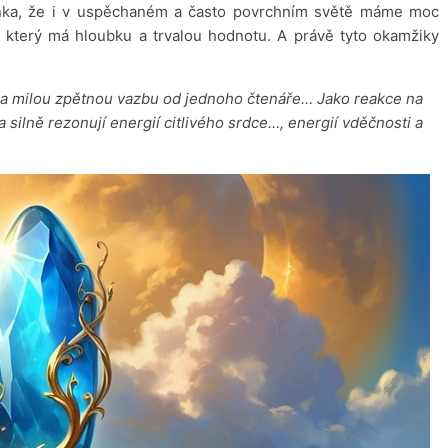
ínka, že i v uspěchaném a často povrchním světě máme moc
, který má hloubku a trvalou hodnotu. A právě tyto okamžiky
 na milou zpětnou vazbu od jednoho čtenáře… Jako reakce na
va silně rezonují energií citlivého srdce…, energií vděčnosti a