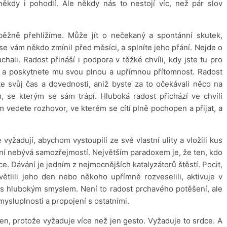
někdy i pohodlí. Ale někdy nás to nestojí víc, než pár slov
 běžně přehlížíme. Může jít o nečekaný a spontánní skutek,
se vám někdo zmínil před měsíci, a splníte jeho přání. Nejde o
hali. Radost přináší i podpora v těžké chvíli, kdy jste tu pro
, a poskytnete mu svou plnou a upřímnou přítomnost. Radost
e svůj čas a dovednosti, aniž byste za to očekávali něco na
 se kterým se sám trápí. Hluboká radost přichází ve chvíli
vedete rozhovor, ve kterém se cítí plně pochopen a přijat, a
vyžadují, abychom vystoupili ze své vlastní ulity a vložili kus
ání nebývá samozřejmostí. Největším paradoxem je, že ten, kdo
ce. Dávání je jedním z nejmocnějších katalyzátorů štěstí. Pocit,
ětlili jeho den nebo někoho upřímně rozveselili, aktivuje v
nás hlubokým smyslem. Není to radost prchavého potěšení, ale
mysluplnosti a propojení s ostatními.
n, protože vyžaduje více než jen gesto. Vyžaduje to srdce. A