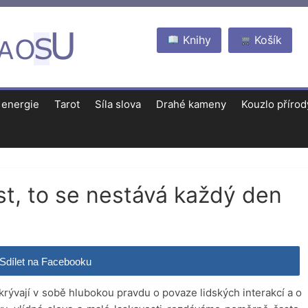
Knihy
Košík
 energie
Tarot
Síla slova
Drahé kameny
Kouzlo přírod
t, to se nestává každý den
Sdílet na Facebooku
krývají v sobě hlubokou pravdu o povaze lidských interakcí a o