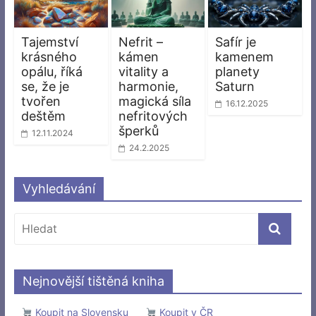
Tajemství
Nefrit –
Safír je
krásného
kámen
kamenem
opálu, říká
vitality a
planety
se, že je
harmonie,
Saturn
tvořen
magická síla
16.12.2025
deštěm
nefritových
šperků
12.11.2024
24.2.2025
Vyhledávání
Nejnovější tištěná kniha
Koupit na Slovensku
Koupit v ČR