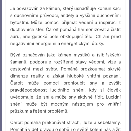
Je považován za kámen, který usnadňuje komunikaci
s duchovními průvodci, anděly a vyššími duchovními
bytostmi. Může pomoci přijímat vedení a inspiraci z
duchovních sfér. Čaroit pomáhá harmonizovat a čistit
auru, energetické pole obklopující tělo. Chrání před
negativními energiemi a energetickými útoky.
Bývá označován jako kámen mystiků a (sibiřských)
šamanů, podporuje rozšířené stavy vědomí, vize a
cestování mezi světy. Pomáhá prozkoumat skryté
dimenze reality a získat hluboké vnitřní poznání.
Čaroit může pomoci prohloubit sny a zvýšit
pravděpodobnost lucidního snění, kdy si člověk
uvědomuje, že sní a může sny aktivně řídit. Lucidní
snění může být mocným nástrojem pro vnitřní
průzkum a řešení problémů.
Čaroit pomáhá překonávat strach, iluze a sebeklamy.
Pomáhá vidět pravdu o sobě i o světě kolem nás a žít