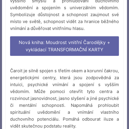
vyššího smyslu a prohlubování duchovního
uvědomění a spojením s univerzálním vědomím.
Symbolizuje důstojnost a schopnost zaujmout své
místo ve světě, schopnost vidět za hranice běžného
vnímání a důvěřovat vnitřnímu hlasu.
Nová kniha: Moudrost vnitřní Čarodějky +
vykládací TRANSFORMAČNÍ KARTY
Čaroit je silně spojen s třetím okem a korunní čakrou,
energetickými centry, která jsou zodpovědná za
intuici, psychické vnímání a spojení s vyšším
vědomím. Může pomoci otevřít tyto centra a
rozvinout jasnovidnost, jasno slyšení a jiné psychické
či mentální schopnosti. Napomáhá prohloubit
spirituální uvědomění a vnímání vlastního
duchovního potenciálu. Pomáhá odbourat iluze a
vidět skutečnou podstatu reality.