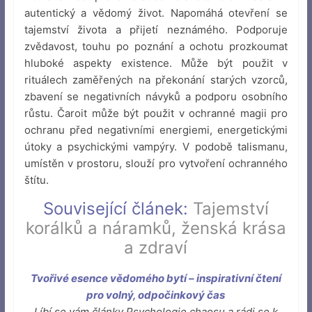
autentický a vědomý život. Napomáhá otevření se
tajemství života a přijetí neznámého. Podporuje
zvědavost, touhu po poznání a ochotu prozkoumat
hluboké aspekty existence. Může být použit v
rituálech zaměřených na překonání starých vzorců,
zbavení se negativních návyků a podporu osobního
růstu. Čaroit může být použit v ochranné magii pro
ochranu před negativními energiemi, energetickými
útoky a psychickými vampýry. V podobě talismanu,
umístěn v prostoru, slouží pro vytvoření ochranného
štítu.
Související článek:
Tajemství
korálků a náramků, ženská krása
a zdraví
Tvořivé esence vědomého bytí – inspirativní čtení
pro volný, odpočinkový čas
Líbí se vám články Psychologie chaosu a rádi se k