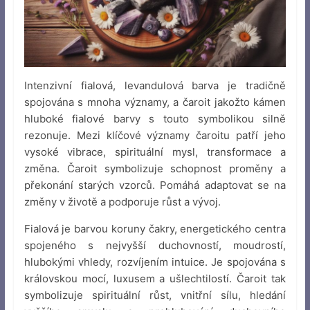
Intenzivní fialová, levandulová barva je tradičně
spojována s mnoha významy, a čaroit jakožto kámen
hluboké fialové barvy s touto symbolikou silně
rezonuje. Mezi klíčové významy čaroitu patří jeho
vysoké vibrace, spirituální mysl, transformace a
změna. Čaroit symbolizuje schopnost proměny a
překonání starých vzorců. Pomáhá adaptovat se na
změny v životě a podporuje růst a vývoj.
Fialová je barvou koruny čakry, energetického centra
spojeného s nejvyšší duchovností, moudrostí,
hlubokými vhledy, rozvíjením intuice. Je spojována s
královskou mocí, luxusem a ušlechtilostí. Čaroit tak
symbolizuje spirituální růst, vnitřní sílu, hledání