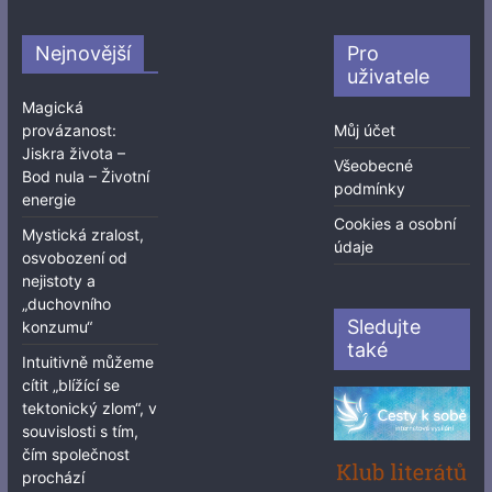
Nejnovější
Pro
uživatele
Magická
provázanost:
Můj účet
Jiskra života –
Všeobecné
Bod nula – Životní
podmínky
energie
Cookies a osobní
Mystická zralost,
údaje
osvobození od
nejistoty a
„duchovního
Sledujte
konzumu“
také
Intuitivně můžeme
cítit „blížící se
tektonický zlom“, v
souvislosti s tím,
čím společnost
prochází