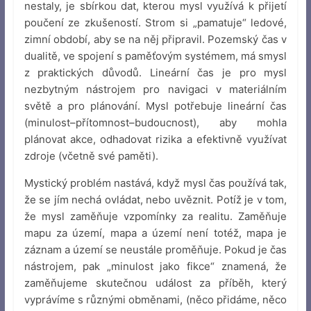
nestaly, je sbírkou dat, kterou mysl využívá k přijetí
poučení ze zkušeností. Strom si „pamatuje“ ledové,
zimní období, aby se na něj připravil. Pozemský čas v
dualitě, ve spojení s paměťovým systémem, má smysl
z praktických důvodů. Lineární čas je pro mysl
nezbytným nástrojem pro navigaci v materiálním
světě a pro plánování. Mysl potřebuje lineární čas
(minulost–přítomnost–budoucnost), aby mohla
plánovat akce, odhadovat rizika a efektivně využívat
zdroje (včetně své paměti).
Mystický problém nastává, když mysl čas používá tak,
že se jím nechá ovládat, nebo uvěznit. Potíž je v tom,
že mysl zaměňuje vzpomínky za realitu. Zaměňuje
mapu za území, mapa a území není totéž, mapa je
záznam a území se neustále proměňuje. Pokud je čas
nástrojem, pak „minulost jako fikce“ znamená, že
zaměňujeme skutečnou událost za příběh, který
vyprávíme s různými obměnami, (něco přidáme, něco