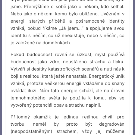
jsme. Přemýšlíme o sobě jako o někom, kdo selhal.
Nebo jako o někom, komu bylo ublíženo. Uvěznění v
energii starých příběhů a pošramocené identity
vzniká, pokud říkáme „Já jsem…“ a spojujeme svou
identitu s něčím, co už neexistuje, nebo s něčím, co
je založené na domněnkách.
Pokud budoucnost rovná se úzkost, mysl používá
budoucnost jako zdroj neustálého strachu a tlaku.
Vytváří si desítky katastrofických scénářů a nutí nás k
boji s realitou, která ještě nenastala. Energetický únik
vzniká, protože veškerou energii vkládáme do snahy
ovládat iluzi. Nám tato energie schází, ale na úrovni
jemnohmotného světa je použita k tomu, aby se
vytvořený potenciál obav a strachu naplnil.
Přítomný okamžik je jedinou reálnou chvílí pro
tvorbu, neměl by proto být degradován
(neopodstatněným) strachem, vždy jej můžeme