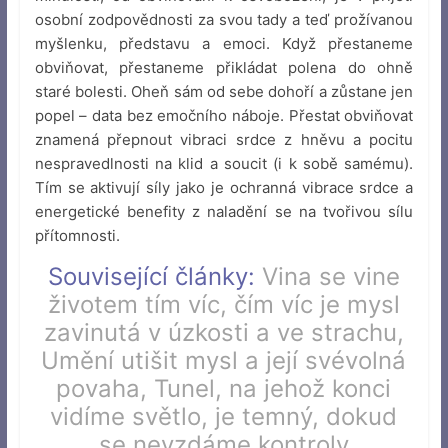
osobní zodpovědnosti za svou tady a teď prožívanou
myšlenku, představu a emoci. Když přestaneme
obviňovat, přestaneme přikládat polena do ohně
staré bolesti. Oheň sám od sebe dohoří a zůstane jen
popel – data bez emočního náboje. Přestat obviňovat
znamená přepnout vibraci srdce z hněvu a pocitu
nespravedlnosti na klid a soucit (i k sobě samému).
Tím se aktivují síly jako je ochranná vibrace srdce a
energetické benefity z naladění se na tvořivou sílu
přítomnosti.
Související články:
Vina se vine
životem tím víc, čím víc je mysl
zavinutá v úzkosti a ve strachu
,
Umění utišit mysl a její svévolná
povaha
,
Tunel, na jehož konci
vidíme světlo, je temný, dokud
se nevzdáme kontroly