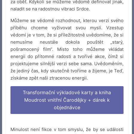
za oběť. Kdykoli se můžeme vědomě definovat jinak,
naladit se na radostnou vibraci Srdce.
Můžeme se vědomě rozhodnout, kterou verzi svého
příběhu chceme vyživovat svou myslí. Vzestup
vědomí je v tom, že si příležitostně uvědomíme, že si
nemusíme neustále dokola pouštět „starý,
pošramocený film“. Místo toho můžeme vkládat
energii do přítomné radosti a tvořivé akce, čímž si
projektujeme silnější verzi sebe sama. Uvědoměním,
že jediný čas, kdy skutečně tvoříme a žijeme, je Teď,
získáme zpět naši ztracenou energii.
Transformační výkladové karty a kniha
Moudrost vnitřní Čarodějky + dárek k
objednávce
Minulost není fikce v tom smyslu, že by se události