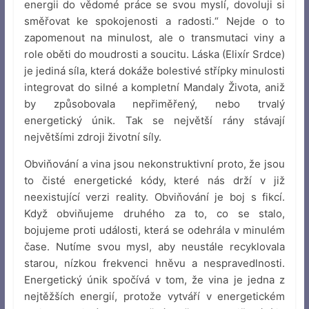
energii do vědomé práce se svou myslí, dovoluji si
směřovat ke spokojenosti a radosti.“ Nejde o to
zapomenout na minulost, ale o transmutaci viny a
role oběti do moudrosti a soucitu. Láska (Elixír Srdce)
je jediná síla, která dokáže bolestivé střípky minulosti
integrovat do silné a kompletní Mandaly Života, aniž
by způsobovala nepřiměřený, nebo trvalý
energetický únik. Tak se největší rány stávají
největšími zdroji životní síly.
Obviňování a vina jsou nekonstruktivní proto, že jsou
to čisté energetické kódy, které nás drží v již
neexistující verzi reality. Obviňování je boj s fikcí.
Když obviňujeme druhého za to, co se stalo,
bojujeme proti události, která se odehrála v minulém
čase. Nutíme svou mysl, aby neustále recyklovala
starou, nízkou frekvenci hněvu a nespravedlnosti.
Energetický únik spočívá v tom, že vina je jedna z
nejtěžších energií, protože vytváří v energetickém