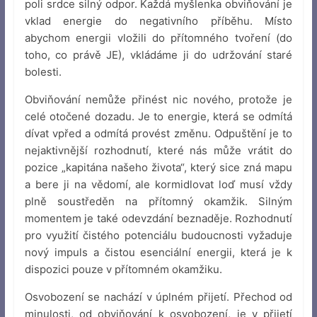
poli srdce silný odpor. Každá myšlenka obviňování je
vklad energie do negativního příběhu. Místo
abychom energii vložili do přítomného tvoření (do
toho, co právě JE), vkládáme ji do udržování staré
bolesti.
Obviňování nemůže přinést nic nového, protože je
celé otočené dozadu. Je to energie, která se odmítá
dívat vpřed a odmítá provést změnu. Odpuštění je to
nejaktivnější rozhodnutí, které nás může vrátit do
pozice „kapitána našeho života“, který sice zná mapu
a bere ji na vědomí, ale kormidlovat loď musí vždy
plně soustředěn na přítomný okamžik. Silným
momentem je také odevzdání beznaděje. Rozhodnutí
pro využití čistého potenciálu budoucnosti vyžaduje
nový impuls a čistou esenciální energii, která je k
dispozici pouze v přítomném okamžiku.
Osvobození se nachází v úplném přijetí. Přechod od
minulosti, od obviňování k osvobození, je v přijetí