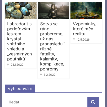
Labradorit s
Sotva se
Vzpomínky,
perleťovým
ráno
které mění
leskem –
probereme,
realitu
krystal
už nás
12.5.2026
vnitřního
pronásledují
vhledu a
různé
„vesmírných
fatality,
poutníků“
kalamity,
komplikace,
28.1.2022
pohromy
6.2.2022
Vyhledávání