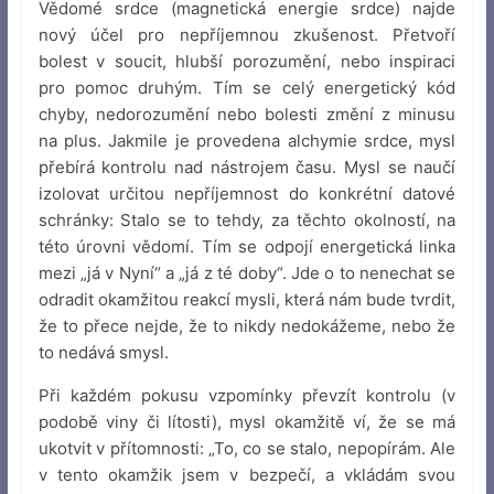
Vědomé srdce (magnetická energie srdce) najde
nový účel pro nepříjemnou zkušenost. Přetvoří
bolest v soucit, hlubší porozumění, nebo inspiraci
pro pomoc druhým. Tím se celý energetický kód
chyby, nedorozumění nebo bolesti změní z minusu
na plus. Jakmile je provedena alchymie srdce, mysl
přebírá kontrolu nad nástrojem času. Mysl se naučí
izolovat určitou nepříjemnost do konkrétní datové
schránky: Stalo se to tehdy, za těchto okolností, na
této úrovni vědomí. Tím se odpojí energetická linka
mezi „já v Nyní“ a „já z té doby“. Jde o to nenechat se
odradit okamžitou reakcí mysli, která nám bude tvrdit,
že to přece nejde, že to nikdy nedokážeme, nebo že
to nedává smysl.
Při každém pokusu vzpomínky převzít kontrolu (v
podobě viny či lítosti), mysl okamžitě ví, že se má
ukotvit v přítomnosti: „To, co se stalo, nepopírám. Ale
v tento okamžik jsem v bezpečí, a vkládám svou