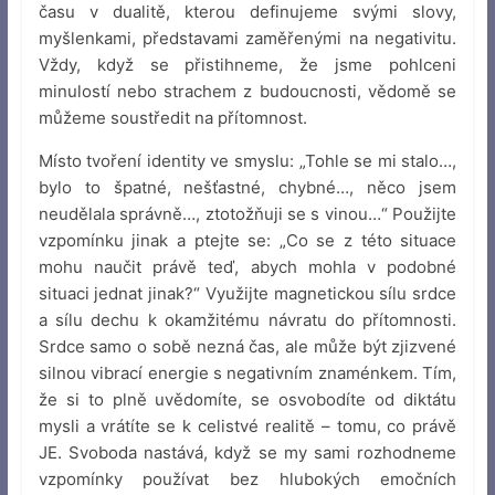
času v dualitě, kterou definujeme svými slovy,
myšlenkami, představami zaměřenými na negativitu.
Vždy, když se přistihneme, že jsme pohlceni
minulostí nebo strachem z budoucnosti, vědomě se
můžeme soustředit na přítomnost.
Místo tvoření identity ve smyslu: „Tohle se mi stalo…,
bylo to špatné, nešťastné, chybné…, něco jsem
neudělala správně…, ztotožňuji se s vinou…“ Použijte
vzpomínku jinak a ptejte se: „Co se z této situace
mohu naučit právě teď, abych mohla v podobné
situaci jednat jinak?“ Využijte magnetickou sílu srdce
a sílu dechu k okamžitému návratu do přítomnosti.
Srdce samo o sobě nezná čas, ale může být zjizvené
silnou vibrací energie s negativním znaménkem. Tím,
že si to plně uvědomíte, se osvobodíte od diktátu
mysli a vrátíte se k celistvé realitě – tomu, co právě
JE. Svoboda nastává, když se my sami rozhodneme
vzpomínky používat bez hlubokých emočních