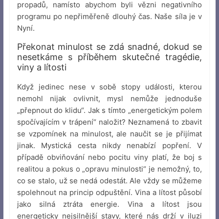
propadů, namísto abychom byli vězni negativního
programu po nepřiměřeně dlouhý čas. Naše síla je v
Nyní.
Překonat minulost se zdá snadné, dokud se
nesetkáme s příběhem skutečné tragédie,
viny a lítosti
Když jedinec nese v sobě stopy události, kterou
nemohl nijak ovlivnit, mysl nemůže jednoduše
„přepnout do klidu“. Jak s tímto „energetickým polem
spočívajícím v trápení“ naložit? Neznamená to zbavit
se vzpomínek na minulost, ale naučit se je přijímat
jinak. Mystická cesta nikdy nenabízí popření. V
případě obviňování nebo pocitu viny platí, že boj s
realitou a pokus o „opravu minulosti“ je nemožný, to,
co se stalo, už se nedá odestát. Ale vždy se můžeme
spolehnout na princip odpuštění. Vina a lítost působí
jako silná ztráta energie. Vina a lítost jsou
energeticky nejsilnější stavy, které nás drží v iluzi