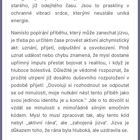
starého, již odejitého času. Jsou to praskliny v
ochranné vibraci srdce, kterými neustále uniká
energie.
Namísto popírání příběhu, který může zanechat jizvu,
je třeba po určitém čase provést aktivní alchymistický
akt: uznání, přijetí, odpuštění a osvobození. Plně
uznat událost nebo chybu znamená, že mysl dostane
upřímný impuls přestat bojovat s realitou, i když je
hluboce bolestivá. Důležité je vědomě rozpoznat, že
prožité utrpení již dosáhlo duševního rozpoložení v
podobě přijetí: „Dovoluji si rozhodnout se odpoutat
se od minulosti, moje nutkání nést tento příběh jako
svou jedinou identitu je u konce.“ Jde o to dovolit si
vzdát se minulosti s mimořádně silným emočním
kódem. Mysl to musí zpracovat tak, aby tento kód
nebyl „aktivní rána“, ale „zahojená jizva“. Jizva je
důkazem toho, že rána byla hluboká, ale uzdravila se.