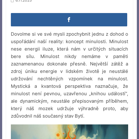
6.11.2025
Dovolme si ve své mysli zpochybnit jednu z dohod o
uspořádání naší reality: koncept minulosti. Minulost
nese energii iluze, která nám v určitých situacích
bere sílu. Minulost nikdy nemáme v paměti
zaznamenanou dokonale přesně. Největší zátěž a
zdroj úniku energie v lidském životě je neustálé
udržování nechtěných vzpomínek na minulost.
Mystická a kvantová perspektiva naznačuje, že
minulost není pevnou, uzavřenou „knihou událostí“,
ale dynamickým, neustále přepisovaným příběhem,
který náš mozek udržuje výhradně proto, aby
zdůvodnil náš současný stav Bytí.