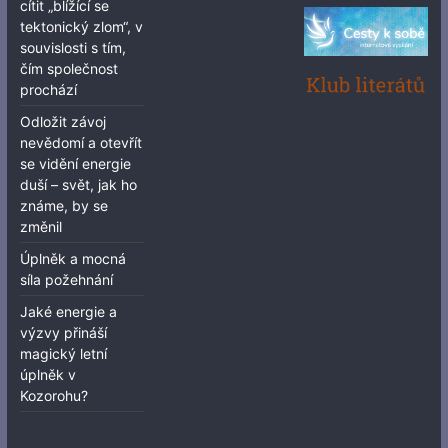
cítit „blížící se
tektonický zlom“, v
souvislosti s tím,
čím společnost
prochází
Odložit závoj
nevědomí a otevřít
se vidění energie
duší – svět, jak ho
známe, by se
změnil
Úplněk a mocná
síla požehnání
Jaké energie a
výzvy přináší
magický letní
úplněk v
Kozorohu?