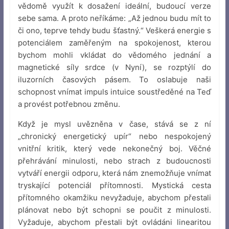
vědomě využít k dosažení ideální, budoucí verze
sebe sama. A proto neříkáme: „Až jednou budu mít to
či ono, teprve tehdy budu šťastný.“ Veškerá energie s
potenciálem zaměřeným na spokojenost, kterou
bychom mohli vkládat do vědomého jednání a
magnetické síly srdce (v Nyní), se rozptýlí do
iluzorních časových pásem. To oslabuje naši
schopnost vnímat impuls intuice soustředěné na Teď
a provést potřebnou změnu.
Když je mysl uvězněna v čase, stává se z ní
„chronický energetický upír“ nebo nespokojený
vnitřní kritik, který vede nekonečný boj. Věčné
přehrávání minulosti, nebo strach z budoucnosti
vytváří energii odporu, která nám znemožňuje vnímat
tryskající potenciál přítomnosti. Mystická cesta
přítomného okamžiku nevyžaduje, abychom přestali
plánovat nebo být schopni se poučit z minulosti.
Vyžaduje, abychom přestali být ovládáni linearitou