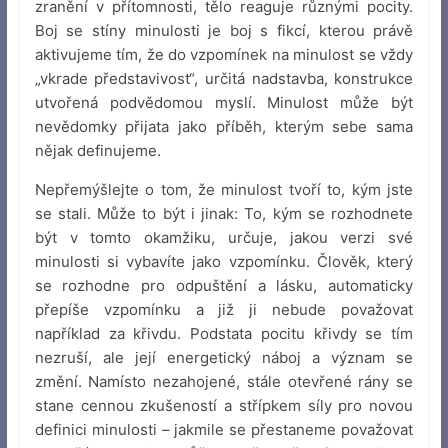
zranění v přítomnosti, tělo reaguje různými pocity.
Boj se stíny minulosti je boj s fikcí, kterou právě
aktivujeme tím, že do vzpomínek na minulost se vždy
„vkrade představivost“, určitá nadstavba, konstrukce
utvořená podvědomou myslí. Minulost může být
nevědomky přijata jako příběh, kterým sebe sama
nějak definujeme.
Nepřemýšlejte o tom, že minulost tvoří to, kým jste
se stali. Může to být i jinak: To, kým se rozhodnete
být v tomto okamžiku, určuje, jakou verzi své
minulosti si vybavíte jako vzpomínku. Člověk, který
se rozhodne pro odpuštění a lásku, automaticky
přepíše vzpomínku a již ji nebude považovat
například za křivdu. Podstata pocitu křivdy se tím
nezruší, ale její energetický náboj a význam se
změní. Namísto nezahojené, stále otevřené rány se
stane cennou zkušeností a střípkem síly pro novou
definici minulosti – jakmile se přestaneme považovat