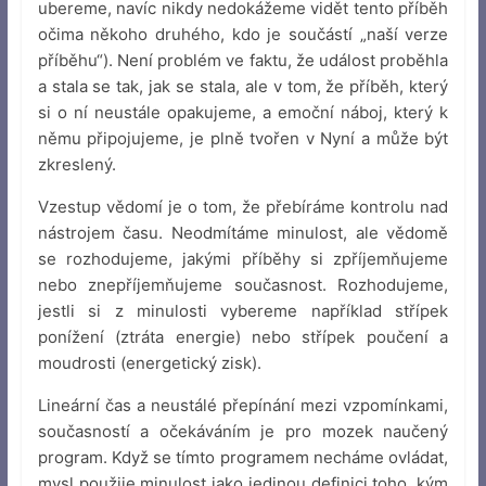
ubereme, navíc nikdy nedokážeme vidět tento příběh
očima někoho druhého, kdo je součástí „naší verze
příběhu“). Není problém ve faktu, že událost proběhla
a stala se tak, jak se stala, ale v tom, že příběh, který
si o ní neustále opakujeme, a emoční náboj, který k
němu připojujeme, je plně tvořen v Nyní a může být
zkreslený.
Vzestup vědomí je o tom, že přebíráme kontrolu nad
nástrojem času. Neodmítáme minulost, ale vědomě
se rozhodujeme, jakými příběhy si zpříjemňujeme
nebo znepříjemňujeme současnost. Rozhodujeme,
jestli si z minulosti vybereme například střípek
ponížení (ztráta energie) nebo střípek poučení a
moudrosti (energetický zisk).
Lineární čas a neustálé přepínání mezi vzpomínkami,
současností a očekáváním je pro mozek naučený
program. Když se tímto programem necháme ovládat,
mysl použije minulost jako jedinou definici toho, kým