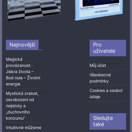
Nejnovější
Pro
uživatele
Magická
provázanost:
Můj účet
Jiskra života –
Všeobecné
Bod nula – Životní
podmínky
energie
Cookies a osobní
Mystická zralost,
údaje
osvobození od
nejistoty a
„duchovního
Sledujte
konzumu“
také
Intuitivně můžeme