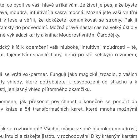
, co bydlí ve vaší hlavě a říká vám, že život je pes, a že byste
kavá, moudrá, intuitivní a sakra mocná. Možná jste vaši vnitřní
li v lese a věřili, že dokážete komunikovat se stromy. Pak ji
amkly do podvědomí. Možná právě nastal čas na velký úklid v
 vykládací karty a kniha: Moudrost vnitřní Čarodějky.
tický klíč k odemčení vaší hluboké, intuitivní moudrosti – té,
em, tajemstvím spanilé Luny, nebo prostě selským rozumem,
li se vrátí ex-partner. Fungují jako magické zrcadlo, z vašich
 ty vhledy, které potřebujete k osvobození od strachu a k
sti, jen jasný vhled přítomného okamžiku.
ipomene, jak překonat povrchnost a konečně se ponořit do
l v knize a 54 transformačních karet, které mnoha možnými
e, jak se rozhodnout? Všichni máme v sobě hlubokou moudrost,
u intuici a získejte jistotu v rozhodování. Díky krásným kartám