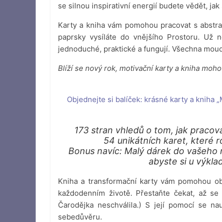
se silnou inspirativní energií budete vědět, jak 
Karty a kniha vám pomohou pracovat s abstra
paprsky vysíláte do vnějšího Prostoru. Už 
jednoduché, praktické a fungují. Všechna moudr
Blíží se nový rok, motivační karty a kniha mo
Objednejte si balíček: krásné karty a kniha 
173 stran vhledů o tom, jak pracova
54 unikátních karet, které r
Bonus navíc: Malý dárek do vašeho 
abyste si u výkla
Kniha a transformační karty vám pomohou obj
každodenním životě. Přestaňte čekat, až se 
Čarodějka neschválila.) S její pomocí se nau
sebedůvěru.