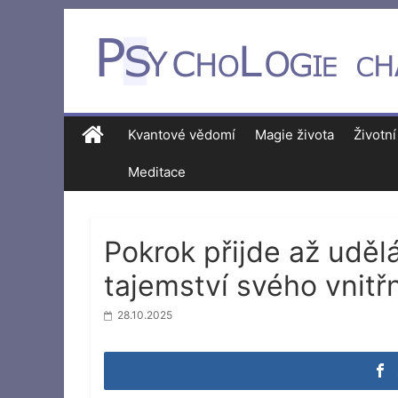
Kvantové vědomí
Magie života
Životní
Meditace
Pokrok přijde až udělá
tajemství svého vnitř
28.10.2025