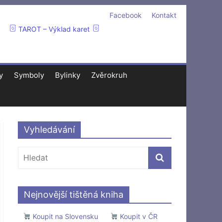
Facebook
Kontakt
TAROT – Výklad karet
y
Symboly
Bylinky
Zvěrokruh
Vyhledávání
Nejnovější tištěná kniha
Koupit na Slovensku
Koupit v ČR