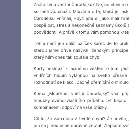
Znáte svou vnitřní Čarodějku? Ne, nemluvím o té
se měli víc snažit. Mluvíme o té, která je las
Čarodějku vnímali, když jste si jako malí hrá
dospělost, stres a nekonečné seznamy úkolů z
podvědomí. A právě k tomu vám pomohou krásné
Tohle není jen další balíček karet. Je to prak
kterou jsme dříve nazývali ženským princip
který nám dnes tak zoufale chybí.
Karty neslouží k lacinému věštění o tom, jest
vnitřních hlubin vytáhnou na světlo přesně
rozhodnutí se k akci. Žádné přemítání o minulo
Kniha „Moudrost vnitřní Čarodějky“ vám př
hloubky svého vlastního příběhu. 54 kapito
kombinacemi odpoví na vaše otázky.
Cítíte, že vám něco v životě chybí? Že nevít
jen se jí neumíme správně zeptat. Zlepšete svo