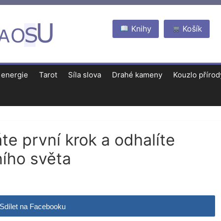
Knihy
Košík
 energie
Tarot
Síla slova
Drahé kameny
Kouzlo přírod
te první krok a odhalíte
ního světa
Sdílet na Facebooku