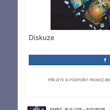
Diskuze
PŘEJETE SI PODPOŘIT PROVOZ 
SMRT JE ILUZE – SOUBOR