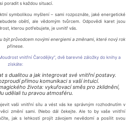
si poradit s každou situací.
ktní symbolikou myšlení – sami rozpoznáte, jaké energetické
nebudete obětí, ale vědomým tvůrcem. Odpovědi karet jsou
ost, kterou potřebujete, je uvnitř vás.
hou být průvodcem novými energiemi a změnami, které nový rok
přinese.
„Moudrost vnitřní Čarodějky“, dvě barevné záložky do knihy a
získáte:
t s dualitou a jak integrovat své vnitřní postavy.
ozproudí přímou komunikaci s vaší intuicí.
magického života: vykuřovací směs pro zklidnění,
du udělali tu pravou atmosféru.
evit vaši vnitřní sílu a vést vás ke správným rozhodnutím v
věci změní sami. (Nebo dál čekejte. Ale to by vaše vnitřní
číte, jak s lehkostí projít závojem nevědomí a posílit svou