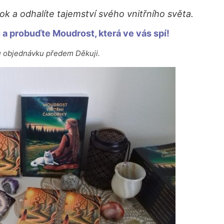
ok a odhalíte tajemství svého vnitřního světa.
u a probuďte Moudrost, která ve vás spí!
u objednávku předem Děkuji.