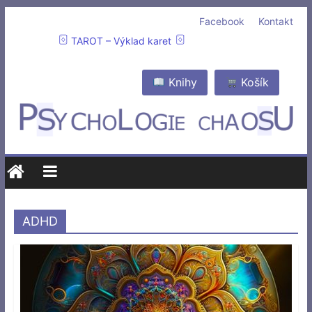
Facebook
Kontakt
TAROT – Výklad karet
Knihy
Košík
ADHD