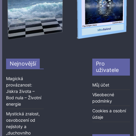
Nejnovější
Pro
uživatele
Magická
provázanost:
Můj účet
Jiskra života –
Všeobecné
Bod nula – Životní
podmínky
energie
Cookies a osobní
Mystická zralost,
údaje
osvobození od
nejistoty a
„duchovního