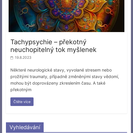
Tachypsychie – překotný
neuchopitelný tok myšlenek
19.8.2023
Některé neurologické stavy, vyvolané stresem nebo
prožitými traumaty, případně změněnými stavy vědomí,
mohou být doprovázeny zkreslením času. A také
překotným
Čtěte více
Vyhledávání