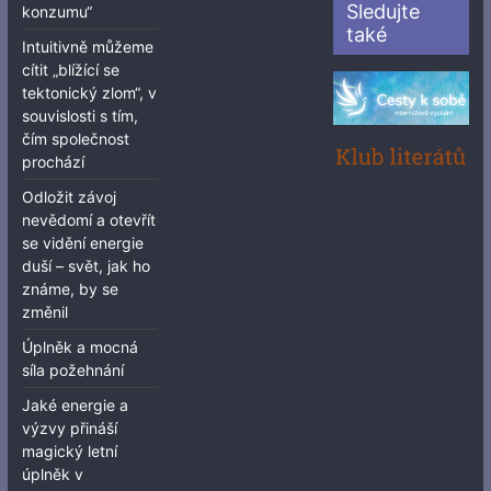
Sledujte
konzumu“
také
Intuitivně můžeme
cítit „blížící se
tektonický zlom“, v
souvislosti s tím,
čím společnost
prochází
Odložit závoj
nevědomí a otevřít
se vidění energie
duší – svět, jak ho
známe, by se
změnil
Úplněk a mocná
síla požehnání
Jaké energie a
výzvy přináší
magický letní
úplněk v