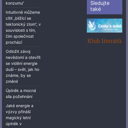
Sledujte
konzumu“
také
Intuitivně můžeme
cítit „blížící se
tektonický zlom“, v
souvislosti s tím,
čím společnost
prochází
Odložit závoj
nevědomí a otevřít
se vidění energie
duší – svět, jak ho
známe, by se
změnil
Úplněk a mocná
síla požehnání
Jaké energie a
výzvy přináší
magický letní
úplněk v