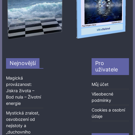
Nejnovější
Pro
uživatele
Magická
provázanost:
Můj účet
Jiskra života –
Všeobecné
Bod nula – Životní
podmínky
energie
Cookies a osobní
Mystická zralost,
údaje
osvobození od
nejistoty a
„duchovního