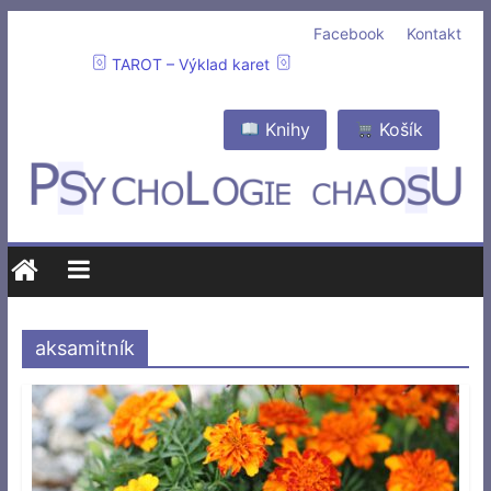
Facebook
Kontakt
TAROT – Výklad karet
Knihy
Košík
aksamitník