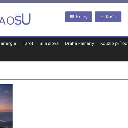
Knihy
Košík
 energie
Tarot
Síla slova
Drahé kameny
Kouzlo přírod