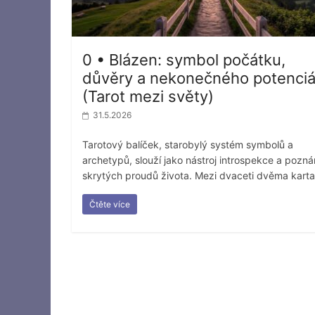
0 • Blázen: symbol počátku,
důvěry a nekonečného potenciá
(Tarot mezi světy)
31.5.2026
Tarotový balíček, starobylý systém symbolů a
archetypů, slouží jako nástroj introspekce a pozná
skrytých proudů života. Mezi dvaceti dvěma kart
Čtěte více