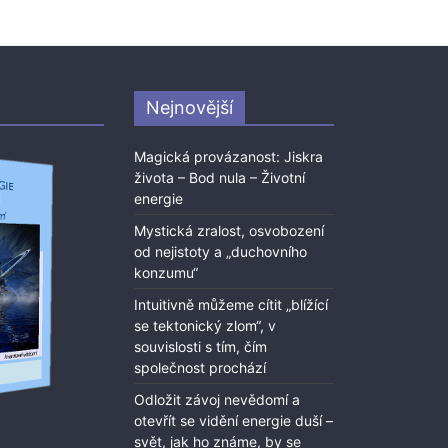
Nejnovější
Magická provázanost: Jiskra
života – Bod nula – Životní
energie
Mystická zralost, osvobození
od nejistoty a „duchovního
konzumu“
Intuitivně můžeme cítit „blížící
se tektonický zlom“, v
souvislosti s tím, čím
společnost prochází
Odložit závoj nevědomí a
otevřít se vidění energie duší –
svět, jak ho známe, by se