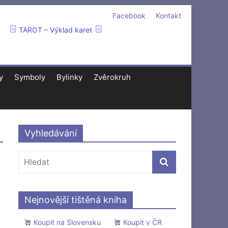
Facebook
Kontakt
TAROT – Výklad karet
y
Symboly
Bylinky
Zvěrokruh
Vyhledávání
Nejnovější tištěná kniha
Koupit na Slovensku
Koupit v ČR