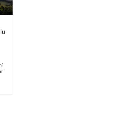
lu
ní
ami