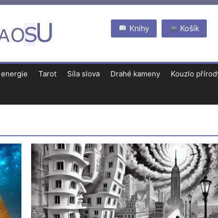
Knihy
Košík
 energie
Tarot
Síla slova
Drahé kameny
Kouzlo přírod