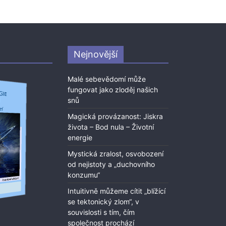
Nejnovější
Malé sebevědomí může
fungovat jako zloděj našich
snů
Magická provázanost: Jiskra
života – Bod nula – Životní
energie
Mystická zralost, osvobození
od nejistoty a „duchovního
konzumu“
Intuitivně můžeme cítit „blížící
se tektonický zlom“, v
souvislosti s tím, čím
společnost prochází