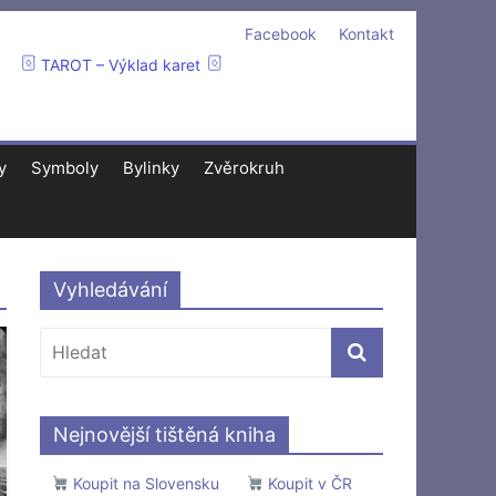
Facebook
Kontakt
TAROT – Výklad karet
y
Symboly
Bylinky
Zvěrokruh
Vyhledávání
Nejnovější tištěná kniha
Koupit na Slovensku
Koupit v ČR