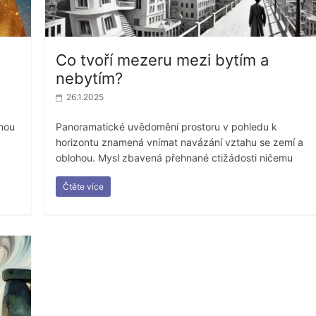
Co tvoří mezeru mezi bytím a
nebytím?
26.1.2025
dnou
Panoramatické uvědomění prostoru v pohledu k
horizontu znamená vnímat navázání vztahu se zemí a
oblohou. Mysl zbavená přehnané ctižádosti ničemu
Čtěte více