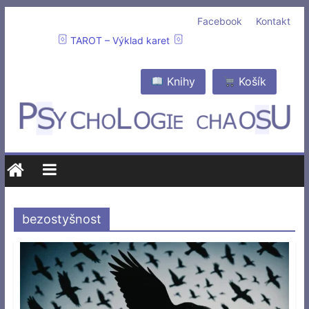
Facebook
Kontakt
TAROT – Výklad karet
Knihy
Košík
bezostyšnost