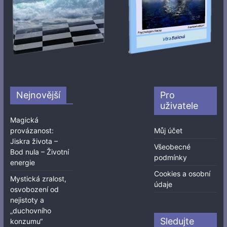
Nejnovější
Pro
uživatele
Magická
provázanost:
Můj účet
Jiskra života –
Všeobecné
Bod nula – Životní
podmínky
energie
Cookies a osobní
Mystická zralost,
údaje
osvobození od
nejistoty a
„duchovního
Sledujte
konzumu“