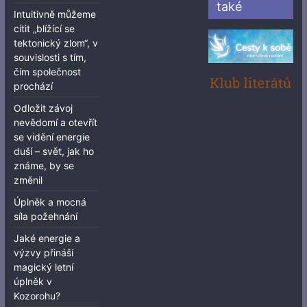
také
Intuitivně můžeme
cítit „blížící se
tektonický zlom“, v
souvislosti s tím,
čím společnost
prochází
Odložit závoj
nevědomí a otevřít
se vidění energie
duší – svět, jak ho
známe, by se
změnil
Úplněk a mocná
síla požehnání
Jaké energie a
výzvy přináší
magický letní
úplněk v
Kozorohu?