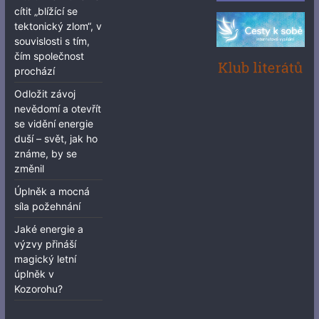
cítit „blížící se
tektonický zlom“, v
souvislosti s tím,
čím společnost
prochází
Odložit závoj
nevědomí a otevřít
se vidění energie
duší – svět, jak ho
známe, by se
změnil
Úplněk a mocná
síla požehnání
Jaké energie a
výzvy přináší
magický letní
úplněk v
Kozorohu?