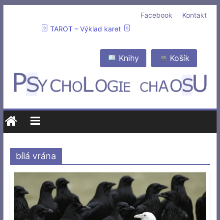
Facebook
Kontakt
TAROT – Výklad karet
Knihy
Košík
bílá vrána