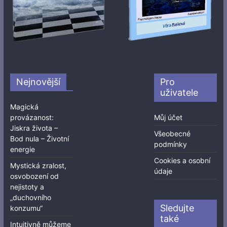
Nejnovější
Pro
uživatele
Magická
provázanost:
Můj účet
Jiskra života –
Všeobecné
Bod nula – Životní
podmínky
energie
Cookies a osobní
Mystická zralost,
údaje
osvobození od
nejistoty a
„duchovního
Sledujte
konzumu“
také
Intuitivně můžeme