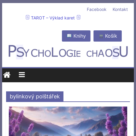
Facebook
Kontakt
TAROT – Výklad karet
Knihy
Košík
bylinkový polštářek