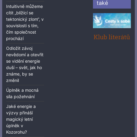
také
Intuitivně můžeme
cítit „blížící se
tektonický zlom“, v
souvislosti s tím,
čím společnost
prochází
Odložit závoj
nevědomí a otevřít
se vidění energie
duší – svět, jak ho
známe, by se
změnil
Úplněk a mocná
síla požehnání
Jaké energie a
výzvy přináší
magický letní
úplněk v
Kozorohu?