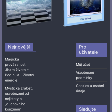
Nejnovější
Pro
uživatele
Magická
provázanost:
Můj účet
Jiskra života –
Všeobecné
Bod nula – Životní
podmínky
energie
Cookies a osobní
Mystická zralost,
údaje
osvobození od
nejistoty a
„duchovního
Sledujte
konzumu“