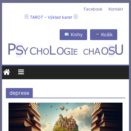
Facebook
Kontakt
TAROT – Výklad karet
Knihy
Košík
deprese