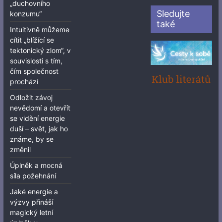
„duchovního
Sledujte
konzumu“
také
Intuitivně můžeme
cítit „blížící se
tektonický zlom“, v
souvislosti s tím,
čím společnost
prochází
Odložit závoj
nevědomí a otevřít
se vidění energie
duší – svět, jak ho
známe, by se
změnil
Úplněk a mocná
síla požehnání
Jaké energie a
výzvy přináší
magický letní