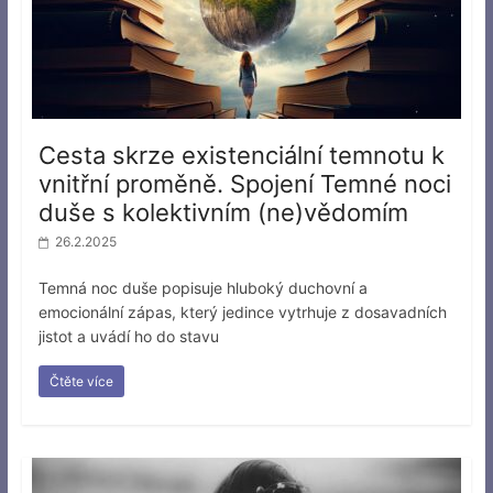
Cesta skrze existenciální temnotu k
vnitřní proměně. Spojení Temné noci
duše s kolektivním (ne)vědomím
26.2.2025
Temná noc duše popisuje hluboký duchovní a
emocionální zápas, který jedince vytrhuje z dosavadních
jistot a uvádí ho do stavu
Čtěte více