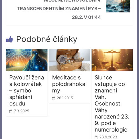
TRANSCENDENTNÍM ZNAMENÍ RYB –
28.2. V 01:44
Podobné články
Pavoučí žena
Meditace s
Slunce
a kolovrátek
polodrahoka
vstupuje do
– symbol
my
znamení
spřádání
Vah.
26.1.2015
osudu
Osobnost
Váhy
7.3.2025
narozené 23.
9. podle
numerologie
23.9.2023