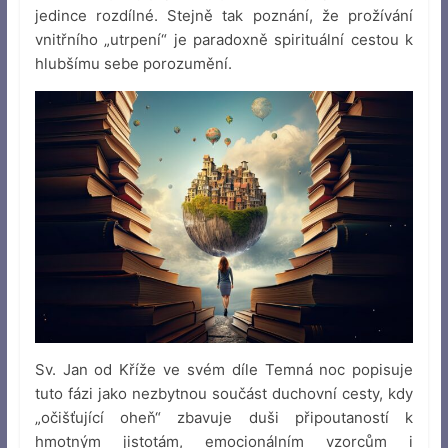
jedince rozdílné. Stejně tak poznání, že prožívání
vnitřního „utrpení“ je paradoxně spirituální cestou k
hlubšímu sebe porozumění.
Sv. Jan od Kříže ve svém díle Temná noc popisuje
tuto fázi jako nezbytnou součást duchovní cesty, kdy
„očišťující oheň“ zbavuje duši připoutaností k
hmotným jistotám, emocionálním vzorcům i