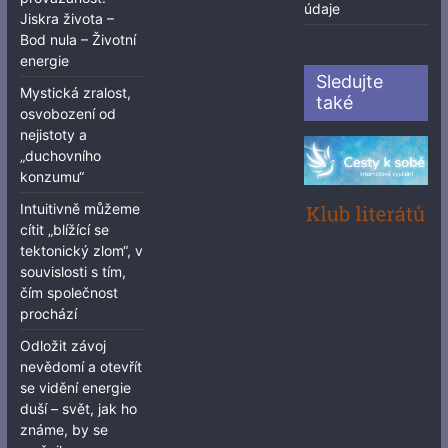
údaje
Jiskra života –
Bod nula – Životní
energie
Sledujte
Mystická zralost,
také
osvobození od
nejistoty a
„duchovního
konzumu“
Intuitivně můžeme
cítit „blížící se
tektonický zlom“, v
souvislosti s tím,
čím společnost
prochází
Odložit závoj
nevědomí a otevřít
se vidění energie
duší – svět, jak ho
známe, by se