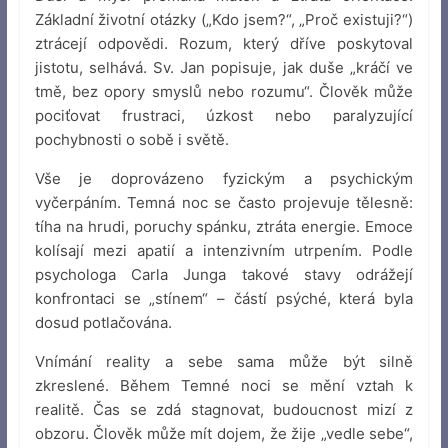
Základní životní otázky („Kdo jsem?“, „Proč existuji?“)
ztrácejí odpovědi. Rozum, který dříve poskytoval
jistotu, selhává. Sv. Jan popisuje, jak duše „kráčí ve
tmě, bez opory smyslů nebo rozumu“. Člověk může
pociťovat frustraci, úzkost nebo paralyzující
pochybnosti o sobě i světě.
Vše je doprovázeno fyzickým a psychickým
vyčerpáním. Temná noc se často projevuje tělesně:
tíha na hrudi, poruchy spánku, ztráta energie. Emoce
kolísají mezi apatií a intenzivním utrpením. Podle
psychologa Carla Junga takové stavy odrážejí
konfrontaci se „stínem“ – částí psýché, která byla
dosud potlačována.
Vnímání reality a sebe sama může být silně
zkreslené. Během Temné noci se mění vztah k
realitě. Čas se zdá stagnovat, budoucnost mizí z
obzoru. Člověk může mít dojem, že žije „vedle sebe“,