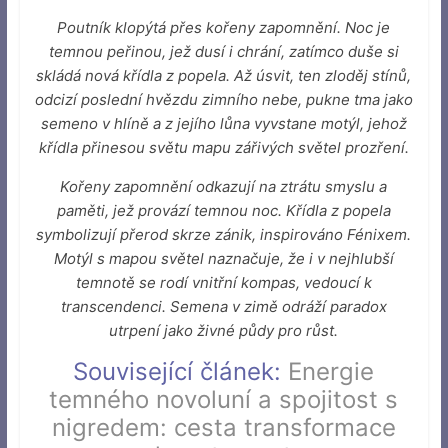
Poutník klopýtá přes kořeny zapomnění. Noc je
temnou peřinou, jež dusí i chrání, zatímco duše si
skládá nová křídla z popela. Až úsvit, ten zloděj stínů,
odcizí poslední hvězdu zimního nebe, pukne tma jako
semeno v hlíně a z jejího lůna vyvstane motýl, jehož
křídla přinesou světu mapu zářivých světel prozření.
Kořeny zapomnění odkazují na ztrátu smyslu a
paměti, jež provází temnou noc. K
řídla z popela
symbolizují přerod skrze zánik, inspirováno Fénixem.
Motýl s mapou světel naznačuje, že i v nejhlubší
temnotě se rodí vnitřní kompas, vedoucí k
transcendenci. Semena v zimě odráží paradox
utrpení jako živné půdy pro růst.
Související článek:
Energie
temného novoluní a spojitost s
nigredem: cesta transformace