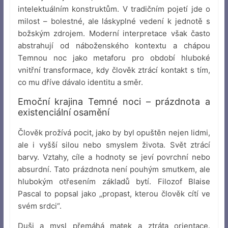
intelektuálním konstruktům. V tradičním pojetí jde o
milost – bolestné, ale láskyplné vedení k jednotě s
božským zdrojem. Moderní interpretace však často
abstrahují od náboženského kontextu a chápou
Temnou noc jako metaforu pro období hluboké
vnitřní transformace, kdy člověk ztrácí kontakt s tím,
co mu dříve dávalo identitu a směr.
Emoční krajina Temné noci – prázdnota a
existenciální osamění
Člověk prožívá pocit, jako by byl opuštěn nejen lidmi,
ale i vyšší silou nebo smyslem života. Svět ztrácí
barvy. Vztahy, cíle a hodnoty se jeví povrchní nebo
absurdní. Tato prázdnota není pouhým smutkem, ale
hlubokým otřesením základů bytí. Filozof Blaise
Pascal to popsal jako „propast, kterou člověk cítí ve
svém srdci“.
Duši a mysl přemáhá matek a ztráta orientace.