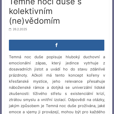
Temné noci duše s
kolektivním
(ne)vědomím
26.2.2025
Temná noc duše popisuje hluboký duchovní a
emocionální zápas, který jedince vytrhuje z
dosavadních jistot a uvádí ho do stavu zdánlivé
prázdnoty. Ačkoli má tento koncept kořeny v
křesťanské mystice, jeho relevance přesahuje
náboženské rámce a dotýká se univerzální lidské
zkušenosti: tíživého střetu s existenciální krizí,
ztrátou smyslu a vnitřní izolací. Odpovědi na otázky,
jakým způsobem je Temná noc duše prožívána, jaké
emoce a vjemy ji provázejí, mohou být pro každého