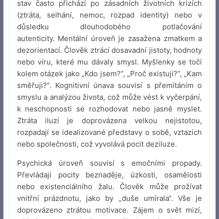
stav často přichází po zásadních životních krizích
(ztráta, selhání, nemoc, rozpad identity) nebo v
důsledku dlouhodobého potlačování
autenticity. Mentální úroveň je zasažena zmatkem a
dezorientací. Člověk ztrácí dosavadní jistoty, hodnoty
nebo víru, které mu dávaly smysl. Myšlenky se točí
kolem otázek jako „Kdo jsem?“, „Proč existuji?“, „Kam
směřuji?“. Kognitivní únava souvisí s přemítáním o
smyslu a analýzou života, což může vést k vyčerpání,
k neschopnosti se rozhodovat nebo jasně myslet.
Ztráta iluzí je doprovázena velkou nejistotou,
rozpadají se idealizované představy o sobě, vztazích
nebo společnosti, což vyvolává pocit deziluze.
Psychická úroveň souvisí s emočními propady.
Převládají pocity beznaděje, úzkosti, osamělosti
nebo existenciálního žalu. Člověk může prožívat
vnitřní prázdnotu, jako by „duše umírala“. Vše je
doprovázeno ztrátou motivace. Zájem o svět mizí,