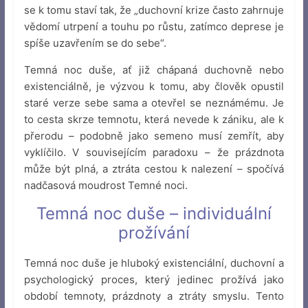
se k tomu staví tak, že „duchovní krize často zahrnuje
vědomí utrpení a touhu po růstu, zatímco deprese je
spíše uzavřením se do sebe“.
Temná noc duše, ať již chápaná duchovně nebo
existenciálně, je výzvou k tomu, aby člověk opustil
staré verze sebe sama a otevřel se neznámému. Je
to cesta skrze temnotu, která nevede k zániku, ale k
přerodu – podobně jako semeno musí zemřít, aby
vyklíčilo. V souvisejícím paradoxu – že prázdnota
může být plná, a ztráta cestou k nalezení – spočívá
nadčasová moudrost Temné noci.
Temná noc duše – individuální
prožívání
Temná noc duše je hluboký existenciální, duchovní a
psychologický proces, který jedinec prožívá jako
období temnoty, prázdnoty a ztráty smyslu. Tento