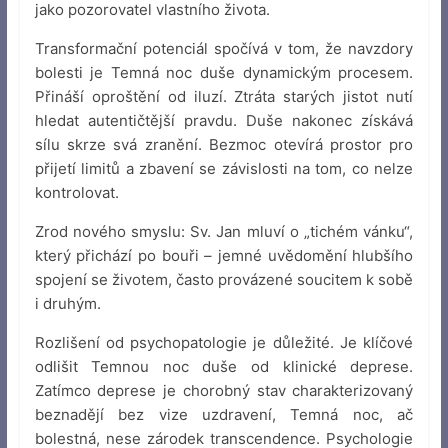
jako pozorovatel vlastního života.
Transformační potenciál spočívá v tom, že navzdory
bolesti je Temná noc duše dynamickým procesem.
Přináší oproštění od iluzí. Ztráta starých jistot nutí
hledat autentičtější pravdu. Duše nakonec získává
sílu skrze svá zranění. Bezmoc otevírá prostor pro
přijetí limitů a zbavení se závislosti na tom, co nelze
kontrolovat.
Zrod nového smyslu: Sv. Jan mluví o „tichém vánku“,
který přichází po bouři – jemné uvědomění hlubšího
spojení se životem, často provázené soucitem k sobě
i druhým.
Rozlišení od psychopatologie je důležité. Je klíčové
odlišit Temnou noc duše od klinické deprese.
Zatímco deprese je chorobný stav charakterizovaný
beznadějí bez vize uzdravení, Temná noc, ač
bolestná, nese zárodek transcendence. Psychologie