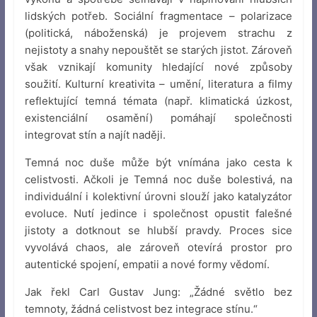
lidských potřeb. Sociální fragmentace – polarizace
(politická, náboženská) je projevem strachu z
nejistoty a snahy nepouštět se starých jistot. Zároveň
však vznikají komunity hledající nové způsoby
soužití. Kulturní kreativita – umění, literatura a filmy
reflektující temná témata (např. klimatická úzkost,
existenciální osamění) pomáhají společnosti
integrovat stín a najít naději.
Temná noc duše může být vnímána jako cesta k
celistvosti. Ačkoli je Temná noc duše bolestivá, na
individuální i kolektivní úrovni slouží jako katalyzátor
evoluce. Nutí jedince i společnost opustit falešné
jistoty a dotknout se hlubší pravdy. Proces sice
vyvolává chaos, ale zároveň otevírá prostor pro
autentické spojení, empatii a nové formy vědomí.
Jak řekl Carl Gustav Jung: „Žádné světlo bez
temnoty, žádná celistvost bez integrace stínu.“