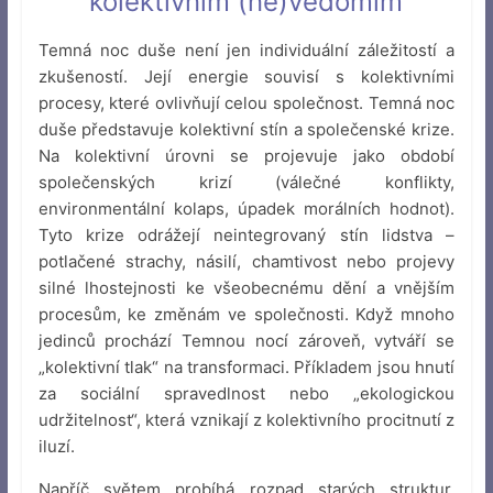
kolektivním (ne)vědomím
Temná noc duše není jen individuální záležitostí a
zkušeností. Její energie souvisí s kolektivními
procesy, které ovlivňují celou společnost. Temná noc
duše představuje kolektivní stín a společenské krize.
Na kolektivní úrovni se projevuje jako období
společenských krizí (válečné konflikty,
environmentální kolaps, úpadek morálních hodnot).
Tyto krize odrážejí neintegrovaný stín lidstva –
potlačené strachy, násilí, chamtivost nebo projevy
silné lhostejnosti ke všeobecnému dění a vnějším
procesům, ke změnám ve společnosti. Když mnoho
jedinců prochází Temnou nocí zároveň, vytváří se
„kolektivní tlak“ na transformaci. Příkladem jsou hnutí
za sociální spravedlnost nebo „ekologickou
udržitelnost“, která vznikají z kolektivního procitnutí z
iluzí.
Napříč světem probíhá rozpad starých struktur.