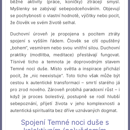
běžné aktivity (práce, koníčky) ztrácejí smysl.
Myšlenky se zabývají sebepodceňováním. Objevují
se pochybnosti o vlastní hodnotě, výčitky nebo pocit,
že člověk ve svém životě selhal.
Duchovní úroveň je propojena s pocitem ztráty
spojení s vyšším řádem. Člověk se cítí opuštěný
„bohem“, vesmírem nebo svou vnitřní silou. Duchovní
praktiky (modlitba, meditace) přestávají fungovat.
Tísnivé ticho a temnota je doprovodným stavem
Temné noci duše. Místo světla a inspirace přichází
pocit, že „nic neexistuje“. Toto ticho však může být
cestou k autentické transformaci – smrtí starého já
pro zrod nového. Zároveň probíhá paradoxní růst – i
když je proces bolestivý, postupně se rodí hlubší
sebepoznání, přijetí života v jeho komplexnosti a
autentická spiritualita bez dříve uznávaných dogmat.
Spojení Temné noci duše s