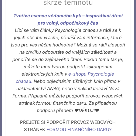
skrze temnotu
Tvořivé esence vědomého bytí – inspirativní čtení
pro volný, odpočinkový čas
Líbí se vám články Psychologie chaosu a rádi se k
jejich obsahu vracíte, přináší vám informace, které
jsou pro vás něčím hodnotné? Možná se rádi alespoň
na chvilku odpoutáte od vnějších záležitostí a
ponoříte se do zajímavého čtení. Pokud tomu tak je,
můžete mou tvorbu podpořit zakoupením
elektronických knih v
e-shopu Psychologie
chaosu
.
Nebo objednáním tištěných knih přímo v
nakladatelství ANAG, nebo v nakladatelství Nová
Forma. Případně můžete podpořit provoz webových
stránek formou finančního daru. Za případnou
podporu předem ♥DĚKUJI♥
PŘEJETE SI PODPOŘIT PROVOZ WEBOVÝCH
STRÁNEK
FORMOU FINANČNÍHO DARU
?