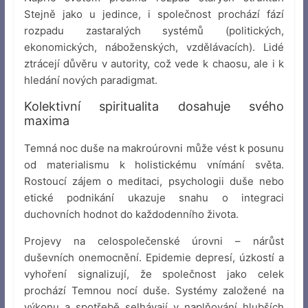
Stejně jako u jedince, i společnost prochází fází
rozpadu zastaralých systémů (politických,
ekonomických, náboženských, vzdělávacích). Lidé
ztrácejí důvěru v autority, což vede k chaosu, ale i k
hledání nových paradigmat.
Kolektivní spiritualita dosahuje svého
maxima
Temná noc duše na makroúrovni může vést k posunu
od materialismu k holistickému vnímání světa.
Rostoucí zájem o meditaci, psychologii duše nebo
etické podnikání ukazuje snahu o integraci
duchovních hodnot do každodenního života.
Projevy na celospolečenské úrovni – nárůst
duševních onemocnění. Epidemie depresí, úzkostí a
vyhoření signalizují, že společnost jako celek
prochází Temnou nocí duše. Systémy založené na
výkonu a spotřebě selhávají v naplňování hlubších