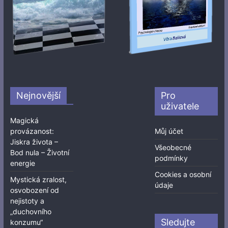
Nejnovější
Pro
uživatele
Magická
provázanost:
Můj účet
Jiskra života –
Všeobecné
Bod nula – Životní
podmínky
energie
Cookies a osobní
Mystická zralost,
údaje
osvobození od
nejistoty a
„duchovního
Sledujte
konzumu“