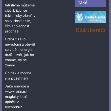
také
Intuitivně můžeme
cítit „blížící se
tektonický zlom“, v
souvislosti s tím,
čím společnost
prochází
Odložit závoj
nevědomí a otevřít
se vidění energie
duší – svět, jak ho
známe, by se
změnil
Úplněk a mocná
síla požehnání
Jaké energie a
výzvy přináší
magický letní
úplněk v
Kozorohu?