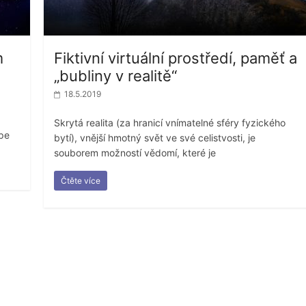
m
Fiktivní virtuální prostředí, paměť a
„bubliny v realitě“
18.5.2019
Skrytá realita (za hranicí vnímatelné sféry fyzického
épe
bytí), vnější hmotný svět ve své celistvosti, je
souborem možností vědomí, které je
Čtěte více