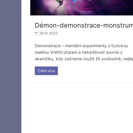
Démon-demonstrace-monstru
28.10.2022
Demonstrace – mentální experimenty s fyzickou
realitou Vnitřní utrpení a netrpělivost souvisí s
okamžiky, kdy začneme toužit žít svobodně, nejl
Čtěte více