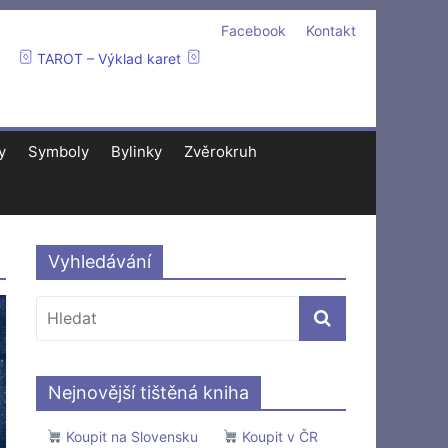
Facebook
Kontakt
TAROT – Výklad karet
y
Symboly
Bylinky
Zvěrokruh
Vyhledávání
Nejnovější tištěná kniha
Koupit na Slovensku
Koupit v ČR