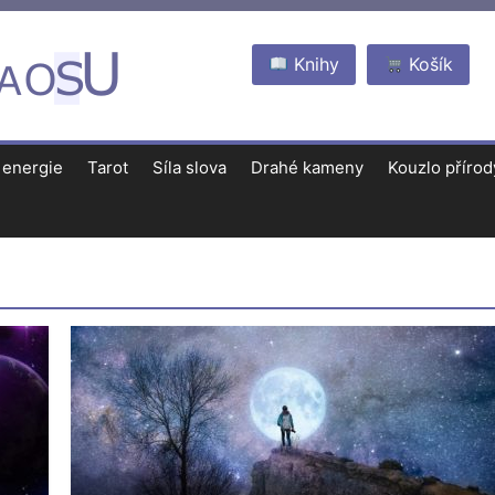
Knihy
Košík
 energie
Tarot
Síla slova
Drahé kameny
Kouzlo přírod