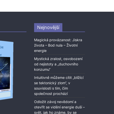
Nejnovější
Magická provázanost: Jiskra
života – Bod nula – Životní
energie
Mystická zralost, osvobození
od nejistoty a „duchovního
konzumu“
Intuitivně můžeme cítit „blížící
se tektonický zlom“, v
souvislosti s tím, čím
společnost prochází
Odložit závoj nevědomí a
otevřít se vidění energie duší –
svět, jak ho známe, by se