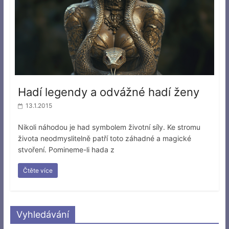
Hadí legendy a odvážné hadí ženy
13.1.2015
Nikoli náhodou je had symbolem životní síly. Ke stromu
života neodmyslitelně patří toto záhadné a magické
stvoření. Pomineme-li hada z
Čtěte více
Vyhledávání