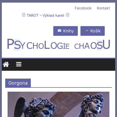
Facebook
Kontakt
TAROT – Výklad karet
Knihy
Košík
Gorgona