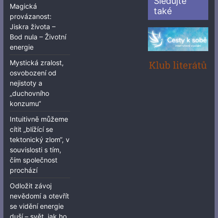
Sledujte
Magická
také
provázanost:
Jiskra života –
Bod nula – Životní
energie
Mystická zralost,
osvobození od
nejistoty a
„duchovního
konzumu“
Intuitivně můžeme
cítit „blížící se
tektonický zlom“, v
souvislosti s tím,
čím společnost
prochází
Odložit závoj
nevědomí a otevřít
se vidění energie
duší – svět, jak ho