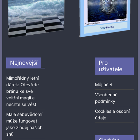
Nejnovější
Pro
uživatele
Mimořádný letní
dárek: Otevřete
Můj účet
bránu ke své
Všeobecné
vnitřní magii a
podmínky
nechte se vést
Cookies a osobní
Malé sebevědomí
údaje
může fungovat
jako zloděj našich
snů