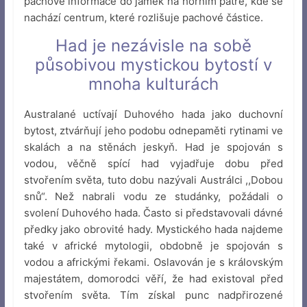
pachové informace do jamek na horním patře, kde se
nachází centrum, které rozlišuje pachové částice.
Had je nezávisle na sobě
působivou mystickou bytostí v
mnoha kulturách
Australané uctívají Duhového hada jako duchovní
bytost, ztvárňují jeho podobu odnepaměti rytinami ve
skalách a na stěnách jeskyň. Had je spojován s
vodou, věčně spící had vyjadřuje dobu před
stvořením světa, tuto dobu nazývali Austrálci ,,Dobou
snů“. Než nabrali vodu ze studánky, požádali o
svolení Duhového hada. Často si představovali dávné
předky jako obrovité hady. Mystického hada najdeme
také v africké mytologii, obdobně je spojován s
vodou a africkými řekami. Oslavován je s královským
majestátem, domorodci věří, že had existoval před
stvořením světa. Tím získal punc nadpřirozené