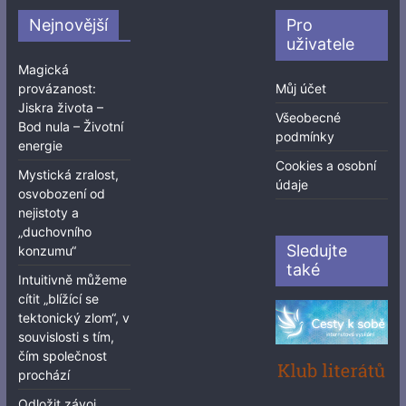
Nejnovější
Pro
uživatele
Magická
provázanost:
Můj účet
Jiskra života –
Všeobecné
Bod nula – Životní
podmínky
energie
Cookies a osobní
Mystická zralost,
údaje
osvobození od
nejistoty a
„duchovního
Sledujte
konzumu“
také
Intuitivně můžeme
cítit „blížící se
tektonický zlom“, v
souvislosti s tím,
čím společnost
prochází
Odložit závoj