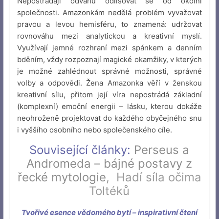
Nepostrádají odvahu odlišovat se od okolní
společnosti. Amazonkám nedělá problém vyvažovat
pravou a levou hemisféru, to znamená: udržovat
rovnováhu mezi analytickou a kreativní myslí.
Využívají jemné rozhraní mezi spánkem a denním
bděním, vždy rozpoznají magické okamžiky, v kterých
je možné zahlédnout správné možnosti, správné
volby a odpovědi. Žena Amazonka věří v ženskou
kreativní sílu, přitom její víra nepostrádá základní
(komplexní) emoční energii – lásku, kterou dokáže
neohroženě projektovat do každého obyčejného snu
i vyššího osobního nebo společenského cíle.
Související články:
Perseus a
Andromeda – bájné postavy z
řecké mytologie
,
Hadí síla očima
Toltéků
Tvořivé esence vědomého bytí – inspirativní čtení