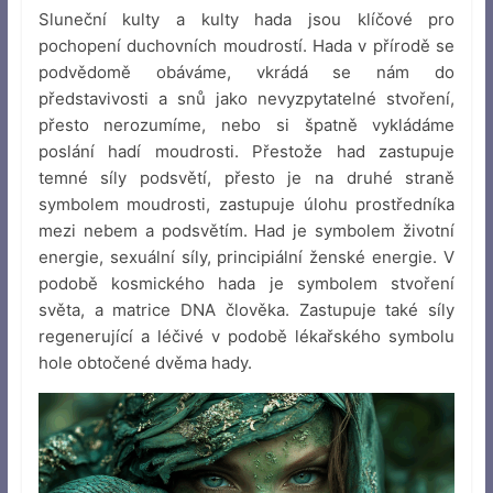
Sluneční kulty a kulty hada jsou klíčové pro
pochopení duchovních moudrostí. Hada v přírodě se
podvědomě obáváme, vkrádá se nám do
představivosti a snů jako nevyzpytatelné stvoření,
přesto nerozumíme, nebo si špatně vykládáme
poslání hadí moudrosti. Přestože had zastupuje
temné síly podsvětí, přesto je na druhé straně
symbolem moudrosti, zastupuje úlohu prostředníka
mezi nebem a podsvětím. Had je symbolem životní
energie, sexuální síly, principiální ženské energie. V
podobě kosmického hada je symbolem stvoření
světa, a matrice DNA člověka. Zastupuje také síly
regenerující a léčivé v podobě lékařského symbolu
hole obtočené dvěma hady.