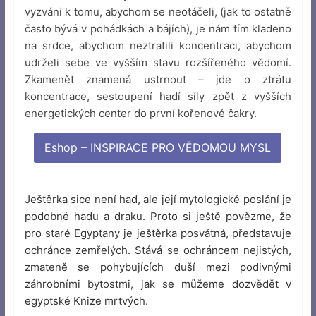
vyzváni k tomu, abychom se neotáčeli, (jak to ostatně
často bývá v pohádkách a bájích), je nám tím kladeno
na srdce, abychom neztratili koncentraci, abychom
udrželi sebe ve vyšším stavu rozšířeného vědomí.
Zkamenět znamená ustrnout – jde o ztrátu
koncentrace, sestoupení hadí síly zpět z vyšších
energetických center do první kořenové čakry.
Eshop – INSPIRACE PRO VĚDOMOU MYSL
Ještěrka sice není had, ale její mytologické poslání je
podobné hadu a draku. Proto si ještě povězme, že
pro staré Egypťany je ještěrka posvátná, představuje
ochránce zemřelých. Stává se ochráncem nejistých,
zmateně se pohybujících duší mezi podivnými
záhrobními bytostmi, jak se můžeme dozvědět v
egyptské Knize mrtvých.