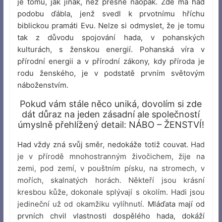
je tomu, jak jinak, než přesně naopak. Zde má had
podobu ďábla, jenž svedl k prvotnímu hříchu
biblickou pramáti Evu. Nelze si odmyslet, že je tomu
tak z důvodu spojování hada, v pohanských
kulturách, s ženskou energií. Pohanská víra v
přírodní energii a v přírodní zákony, kdy příroda je
rodu ženského, je v podstatě prvním světovým
náboženstvím.
Pokud vám stále něco uniká, dovolím si zde
dát důraz na jeden zásadní ale společností
úmyslně přehlížený detail: NÁBO – ŽENSTVÍ!
Had vždy zná svůj směr, nedokáže totiž couvat.
Had
je v přírodě mnohostranným živočichem, žije na
zemi, pod zemí, v pouštním písku, na stromech, v
mořích, skalnatých horách. Někteří jsou krásní
kresbou kůže, dokonale splývají s okolím. Hadi jsou
jedineční už od okamžiku vylíhnutí.
Mláďata mají od
prvních chvil vlastnosti dospělého hada, dokáží