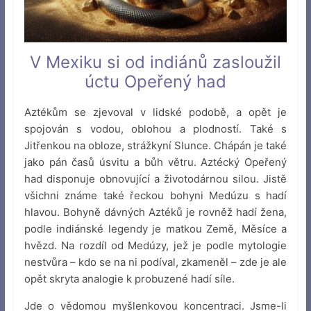
V Mexiku si od indiánů zasloužil
úctu Opeřený had
Aztékům se zjevoval v lidské podobě, a opět je
spojován s vodou, oblohou a plodností. Také s
Jitřenkou na obloze, strážkyní Slunce. Chápán je také
jako pán časů úsvitu a bůh větru. Aztécký Opeřený
had disponuje obnovující a životodárnou silou. Jistě
všichni známe také řeckou bohyni Medúzu s hadí
hlavou. Bohyně dávných Aztéků je rovněž hadí žena,
podle indiánské legendy je matkou Země, Měsíce a
hvězd. Na rozdíl od Medúzy, jež je podle mytologie
nestvůra – kdo se na ni podíval, zkameněl – zde je ale
opět skryta analogie k probuzené hadí síle.
Jde o vědomou myšlenkovou koncentraci. Jsme-li