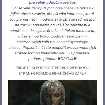
pro volný, odpočinkový čas
Líbí se vám články Psychologie chaosu a rádi se k
jejich obsahu vracíte, přináší vám informace, které
jsou pro vás něčím hodnotné? Možná se rádi alespoň
na chvilku odpoutáte od vnějších záležitostí a
ponoříte se do zajímavého čtení. Pokud tomu tak je,
můžete mou tvorbu podpořit zakoupením
elektronických knih v
e-shopu Psychologie
chaosu
.
Případně můžete podpořit provoz webových
stránek formou finančního daru. Za případnou
podporu předem ♥DĚKUJI♥
PŘEJETE SI PODPOŘIT PROVOZ WEBOVÝCH
STRÁNEK
FORMOU FINANČNÍHO DARU
?