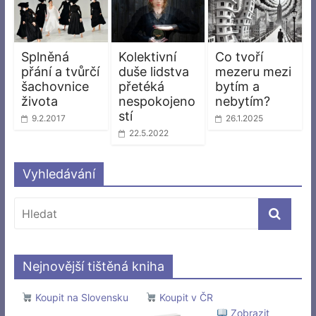
Splněná
Kolektivní
Co tvoří
přání a tvůrčí
duše lidstva
mezeru mezi
šachovnice
přetéká
bytím a
života
nespokojeno
nebytím?
stí
9.2.2017
26.1.2025
22.5.2022
Vyhledávání
Nejnovější tištěná kniha
Koupit na Slovensku
Koupit v ČR
Zobrazit