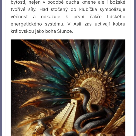
bytosti, nejen v podobě ducha kmene ale i božské
tvořivé síly. Had stočený do klubíčka symbolizuje
věčnost a odkazuje k první čakře lidského
energetického systému. V Asii zas uctívají kobru
královskou jako boha Slunce.