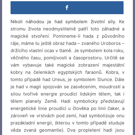
Nikoli náhodou je had symbolem životní síly.
Ke
stromu života neodmyslitelně patří toto záhadné a
magické stvoření. Pomineme-li hada z původního
ráje, máme tu ještě obraz hada – zvaného Uroboros –
držícího vlastní ocas v tlamě. Je symbolem kola roku,
věčného času, pomíjivosti a časoprostoru. Určitě se
vám vybavuje také magické zobrazení majestátní
kobry na čelenkách egyptských faraonů. Kobra, v
tomto případě had Ureus, je symbolem Slunce. Dále
je had v magii spojován se zasvěcením, moudrostí a
silou tvořivé energie proudící lidským tělem, tak i
tělem planety Země. Hadi symbolicky představují
energetické linie proudící u člověka po linii čaker, a
zároveň ve vrstvách pod zemí, had symbolizuje onu
prazákladní energii, (kterou v tomto případě studuje
věda zvaná geomantie). Dva propletení hadi jsou