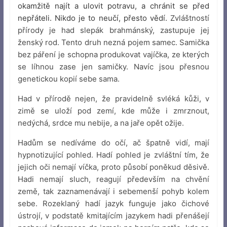
okamžitě najít a ulovit potravu, a chránit se před
nepřáteli. Nikdo je to neučí, přesto vědí.
Zvláštností
přírody je had slepák brahmánský, zastupuje jej
ženský rod. Tento druh nezná pojem samec. Samička
bez páření je schopna produkovat vajíčka, ze kterých
se líhnou zase jen samičky. Navíc jsou přesnou
genetickou kopií sebe sama.
Had v přírodě nejen, že pravidelně svléká kůži, v
zimě se uloží pod zemí, kde může i zmrznout,
nedýchá, srdce mu nebije, a na jaře opět ožije.
Hadům se nedíváme do očí, ač špatně vidí, mají
hypnotizující pohled. Hadí pohled je zvláštní tím, že
jejich oči nemají víčka, proto působí poněkud děsivě.
Hadi nemají sluch, reagují především na chvění
země, tak zaznamenávají i sebemenší pohyb kolem
sebe. Rozeklaný hadí jazyk funguje jako čichové
ústrojí, v podstatě kmitajícím jazykem hadi přenášejí