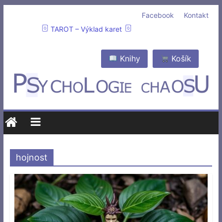
Facebook
Kontakt
TAROT – Výklad karet
Knihy
Košík
hojnost