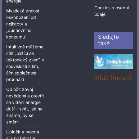
energie
Cookies a osobní
Mystická zralost,
údaje
osvobození od
nejistoty a
„duchovního
Sledujte
konzumu“
také
Intuitivně můžeme
cítit „blížící se
tektonický zlom“, v
souvislosti s tím,
čím společnost
prochází
Odložit závoj
nevědomí a otevřít
se vidění energie
duší – svět, jak ho
známe, by se
změnil
Úplněk a mocná
síla požehnání